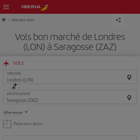
Skip to main content
Vols pas cher
Vols bon marché de Londres
(LON) à Saragosse (ZAZ)
VOLS
ORIGINE
DESTINATION
Sélectionnez
Aller-retour
une
option
Payer avec Avios