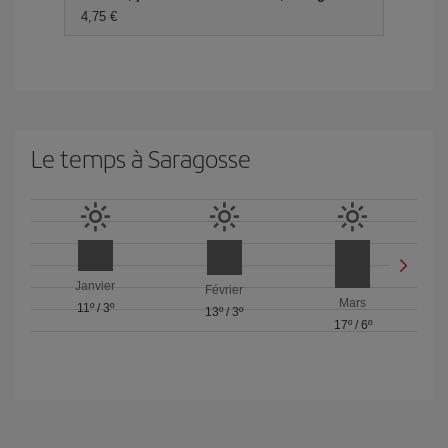
4,75 €
Le temps à Saragosse
Janvier
Février
Mars
11º
/
3º
13º
/
3º
17º
/
6º