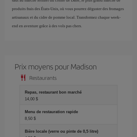
saut au marché fermier du comté de Dane, le plus grand marché de
produits frais des États-Unis, où vous pourrez déguster des fromages
artisanaux et du cidre de pomme local. Transformez chaque week-
end en aventure grâce à des vols pas chers.
Prix ​​moyens pour Madison
Restaurants
Repas, restaurant bon marché
14,00 $
Menu de restauration rapide
8,50 $
Bière locale (verre ou pinte de 0,5 litre)