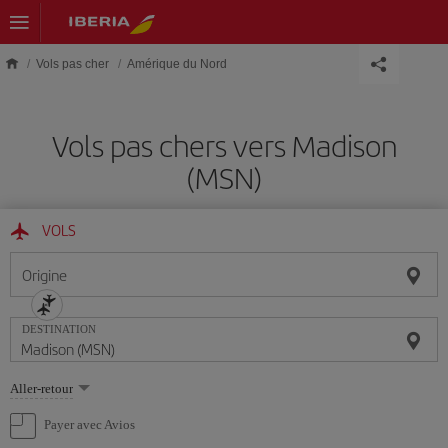
Skip to main content
Vols pas cher
Amérique du Nord
Vols pas chers vers Madison
(MSN)
VOLS
Origine
DESTINATION
Sélectionnez
Aller-retour
une
option
Payer avec Avios