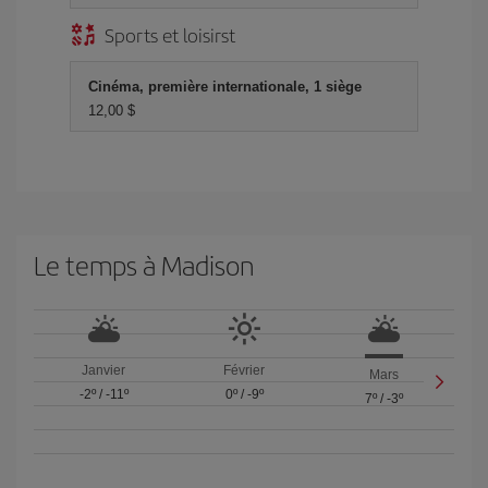
Sports et loisirst
Cinéma, première internationale, 1 siège
12,00 $
Le temps à Madison
Janvier
Février
Mars
-2º
/
-11º
0º
/
-9º
7º
/
-3º