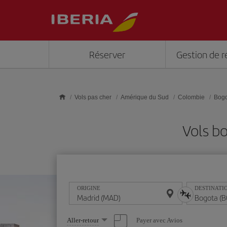
Skip to main content
Réserver
Gestion de r
Vols pas cher
Amérique du Sud
Colombie
Bogo
Vols b
ORIGINE
DESTINATI
Sélectionnez
Payer avec Avios
Aller-retour