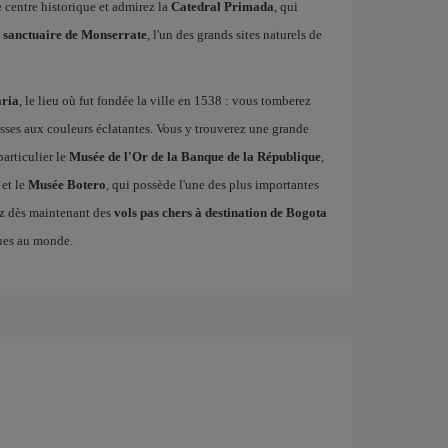
 centre historique et admirez la
Catedral Primada
, qui
e
sanctuaire de Monserrate
, l'un des grands sites naturels de
aria
, le lieu où fut fondée la ville en 1538 : vous tomberez
asses aux couleurs éclatantes. Vous y trouverez une grande
particulier le
Musée de l'Or de la Banque de la République
,
 et le
Musée Botero
, qui possède l'une des plus importantes
ez dès maintenant des
vols pas chers à destination de Bogota
ques au monde.