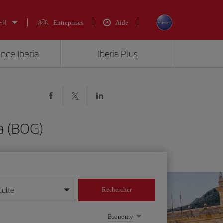
 FR
Entreprises
Aide
ence Iberia
Iberia Plus
a (BOG)
dulte
Rechercher
r/mois/année
Economy