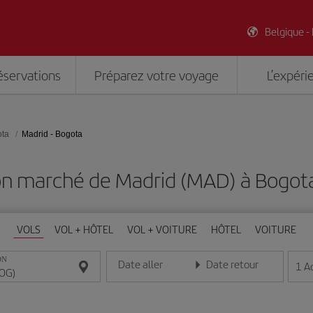
Belgique -
éservations
Préparez votre voyage
L’expéri
ta
Madrid - Bogota
on marché de Madrid (MAD) à Bogot
VOLS
VOL + HÔTEL
VOL + VOITURE
HÔTEL
VOITURE
ON
Date aller
Date retour
1
A
Entrez la date au format jour/mois/année
Entrez la date au format jou