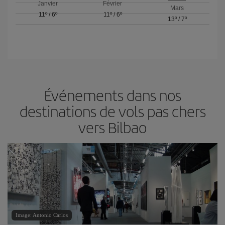
Janvier
Février
Mars
11º
/
6º
11º
/
6º
13º
/
7º
Événements dans nos
destinations de vols pas chers
vers Bilbao
Image: Antonio Carlos