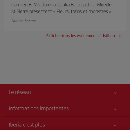
Carmen B. Mikelarena, Louka Butzbach et Mireille
St-Pierre présentent « Fleurs, trains et monstres »
Azkuna Zentroa
Afficher tous les événements à Bilbao
Le réseau
Informations importantes
Votre sécurité est notre priorité
Iberia c’est plus
Accessibilité