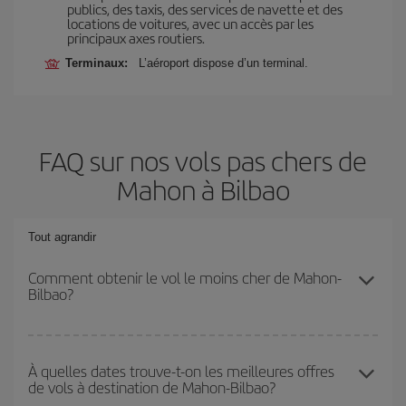
publics, des taxis, des services de navette et des
locations de voitures, avec un accès par les
principaux axes routiers.
Terminaux:
L’aéroport dispose d’un terminal.
FAQ sur nos vols pas chers de
Mahon à Bilbao
Tout agrandir
Comment obtenir le vol le moins cher de Mahon-
Bilbao?
Économisez sur votre billet d'avion de Mahon-Bilbao-dest et
bénéficiez du tarif le plus bas en évitant les hautes saisons, en
À quelles dates trouve-t-on les meilleures offres
de vols à destination de Mahon-Bilbao?
achetant à l'avance et en restant flexible sur les dates et les
horaires de votre aller-retour.