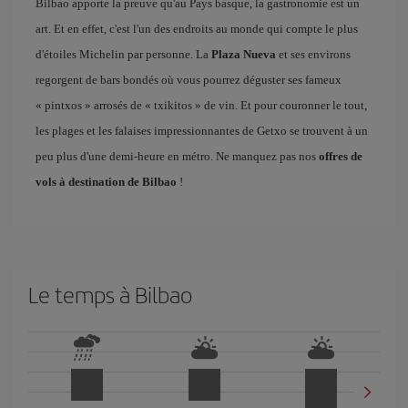
Bilbao apporte la preuve qu'au Pays basque, la gastronomie est un
art. Et en effet, c'est l'un des endroits au monde qui compte le plus
d'étoiles Michelin par personne. La
Plaza Nueva
et ses environs
regorgent de bars bondés où vous pourrez déguster ses fameux
« pintxos » arrosés de « txikitos » de vin. Et pour couronner le tout,
les plages et les falaises impressionnantes de Getxo se trouvent à un
peu plus d'une demi-heure en métro. Ne manquez pas nos
offres de
vols à destination de Bilbao
!
Le temps à Bilbao