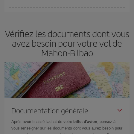
Vous pouvez trouver des vols économiques tous les jours de la
semaine. Les clés pour trouver les meilleurs prix sont
d'anticiper
et d'être flexible.
En règle générale,
plus tôt
vous réservez vos
Vérifiez les documents dont vous
billets, plus vous bénéficiez de prix économiques. De plus, en
restant flexible sur les dates et les horaires de vol lors de votre
avez besoin pour votre vol de
recherche, vous pourrez
choisir le prix le plus économique.
Mahon-Bilbao
Documentation générale
Après avoir finalisé l'achat de votre
billet d'avion
, pensez à
vous renseigner sur les documents dont vous aurez besoin pour