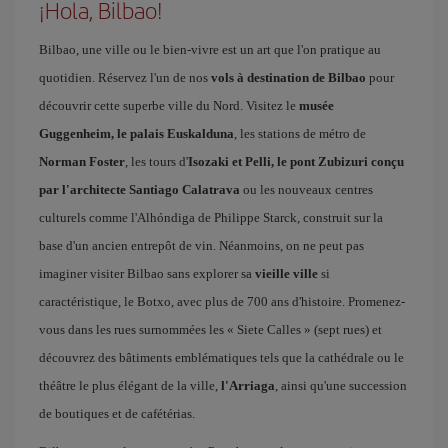
¡Hola, Bilbao!
Bilbao, une ville ou le bien-vivre est un art que l'on pratique au
quotidien. Réservez l'un de nos
vols à destination de Bilbao
pour
découvrir cette superbe ville du Nord. Visitez le
musée
Guggenheim, le palais Euskalduna
, les stations de métro de
Norman Foster
, les tours d'
Isozaki et Pelli, le pont Zubizuri conçu
par l'architecte Santiago Calatrava
ou les nouveaux centres
culturels comme l'Alhóndiga de Philippe Starck, construit sur la
base d'un ancien entrepôt de vin. Néanmoins, on ne peut pas
imaginer visiter Bilbao sans explorer sa
vieille ville
si
caractéristique, le Botxo, avec plus de 700 ans d'histoire. Promenez-
vous dans les rues surnommées les « Siete Calles » (sept rues) et
découvrez des bâtiments emblématiques tels que la cathédrale ou le
théâtre le plus élégant de la ville,
l'Arriaga
, ainsi qu'une succession
de boutiques et de cafétérias.