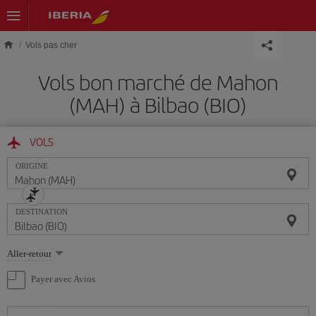
Skip to main content
Vols pas cher
Vols bon marché de Mahon
(MAH) à Bilbao (BIO)
VOLS
ORIGINE
DESTINATION
Sélectionnez
Aller-retour
une
option
Payer avec Avios