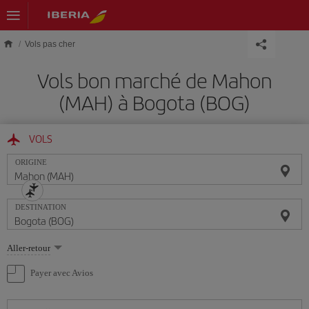
Skip to main content
Vols pas cher
Vols bon marché de Mahon
(MAH) à Bogota (BOG)
VOLS
ORIGINE
DESTINATION
Sélectionnez
Aller-retour
une
option
Payer avec Avios