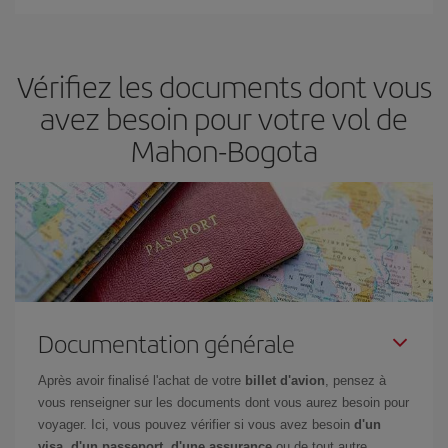
Iberia propose plusieurs tarifs, afin de vous garantir le meilleur prix
en fonction de vos besoins. Avec le tarif Basic, vous êtes certain
d'acheter le vol le moins cher.
Vérifiez les documents dont vous
avez besoin pour votre vol de
Mahon-Bogota
Documentation générale
Après avoir finalisé l'achat de votre
billet d'avion
, pensez à
vous renseigner sur les documents dont vous aurez besoin pour
voyager. Ici, vous pouvez vérifier si vous avez besoin
d'un
visa, d'un passeport, d'une assurance
ou de tout autre