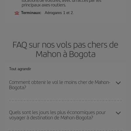
principaux axes routiers.
Terminaux:
Aérogares 1 et 2.
FAQ sur nos vols pas chers de
Mahon à Bogota
Tout agrandir
Comment obtenir le vol le moins cher de Mahon-
Bogota?
Économisez sur votre billet d'avion de Mahon-Bogota-dest et
bénéficiez du tarif le plus bas en évitant les hautes saisons, en
Quels sont les jours les plus économiques pour
voyager à destination de Mahon-Bogota?
achetant à l'avance et en restant flexible sur les dates et les
horaires de votre aller-retour.