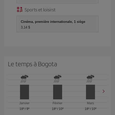
Sports et loisirst
Cinéma, première internationale, 1 siège
3,14 $
Le temps à Bogota
Janvier
Février
Mars
18º
/
9º
18º
/
10º
18º
/
10º