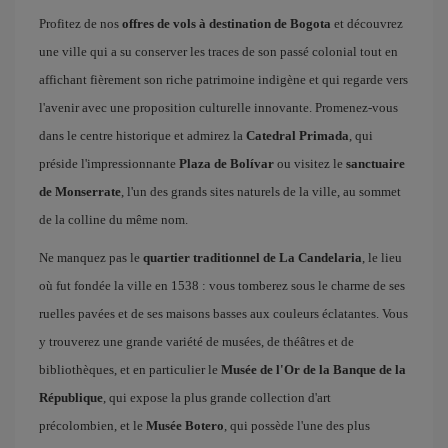
Profitez de nos
offres de vols à destination de Bogota
et découvrez
une ville qui a su conserver les traces de son passé colonial tout en
affichant fièrement son riche patrimoine indigène et qui regarde vers
l'avenir avec une proposition culturelle innovante. Promenez-vous
dans le centre historique et admirez la
Catedral Primada
, qui
préside l'impressionnante
Plaza de Bolívar
ou visitez le
sanctuaire
de Monserrate
, l'un des grands sites naturels de la ville, au sommet
de la colline du même nom.
Ne manquez pas le
quartier traditionnel de La Candelaria
, le lieu
où fut fondée la ville en 1538 : vous tomberez sous le charme de ses
ruelles pavées et de ses maisons basses aux couleurs éclatantes. Vous
y trouverez une grande variété de musées, de théâtres et de
bibliothèques, et en particulier le
Musée de l'Or de la Banque de la
République
, qui expose la plus grande collection d'art
précolombien, et le
Musée Botero
, qui possède l'une des plus