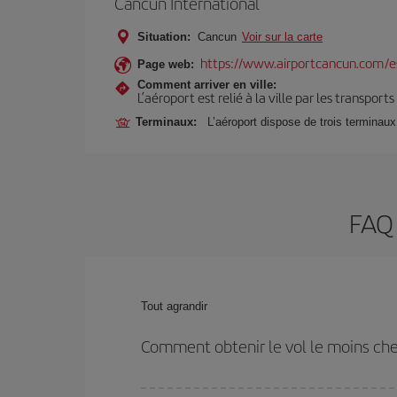
Cancún International
Situation:
Cancun
Voir sur la carte
https://www.airportcancun.com/e
Page web:
Comment arriver en ville:
L’aéroport est relié à la ville par les transport
Terminaux:
L’aéroport dispose de trois terminaux
FAQ 
Tout agrandir
Comment obtenir le vol le moins ch
Économisez sur votre billet d'avion de Milan-Cancu