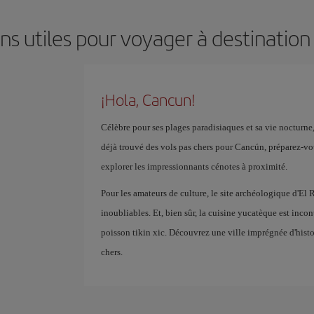
ns utiles pour voyager à destinatio
¡Hola, Cancun!
Célèbre pour ses plages paradisiaques et sa vie nocturn
déjà trouvé des vols pas chers pour Cancún, préparez-vou
explorer les impressionnants cénotes à proximité.
Pour les amateurs de culture, le site archéologique d'El 
inoubliables. Et, bien sûr, la cuisine yucatèque est inco
poisson tikin xic. Découvrez une ville imprégnée d'histo
chers.