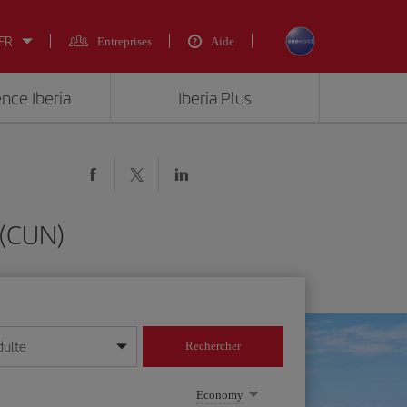
 FR
Entreprises
Aide
ence Iberia
Iberia Plus
 (CUN)
dulte
Rechercher
r/mois/année
Economy