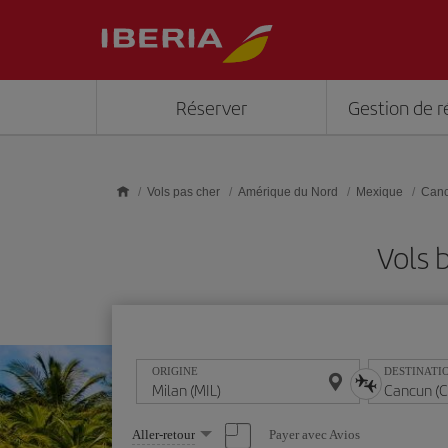
Skip to main content
Réserver
Gestion de r
Vols pas cher
Amérique du Nord
Mexique
Can
Vols 
ORIGINE
DESTINATI
Sélectionnez
Payer avec Avios
Aller-retour