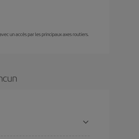
 avec un accès par les principaux axes routiers.
ancun
etant à l'avance et en restant flexible sur les