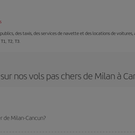
s
s publics, des taxis, des services de navette et des locations de voitures,
 T1, T2, T3.
sur nos vols pas chers de Milan à C
er de Milan-Cancun?
n-dest et bénéficiez du tarif le plus bas en évitant les hautes saisons, en ach