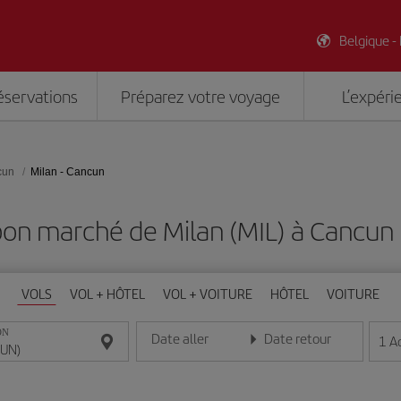
Belgique -
éservations
Préparez votre voyage
L’expéri
cun
Milan - Cancun
bon marché de Milan (MIL) à Cancun
VOLS
VOL + HÔTEL
VOL + VOITURE
HÔTEL
VOITURE
ON
Date aller
Date retour
1
A
Entrez la date au format jour/mois/année
Entrez la date au format jou