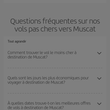
Questions fréquentes sur nos
vols pas chers vers Muscat
Tout agrandir
Comment trouver le vol le moins cher à
destination de Muscat?
Économisez sur votre billet d'avion et bénéficiez du tarif le plus
bas en évitant les hautes saisons, en achetant à l'avance et en
Quels sont les jours les plus économiques pour
voyager à destination de Muscat?
restant flexible sur les dates et les horaires de votre aller-retour. Si
vous n'avez pas d'idée de destination précise pour votre voyage,
jetez un coup œil à nos offres et laissez-vous inspirer : vous
Pour découvrir quels jours bénéficient des tarifs les plus bas, il
trouverez sûrement le vol le plus économique.
vous suffit de lancer une recherche dans notre
moteur de
À quelles dates trouve-t-on les meilleures offres
de vols à destination de Muscat?
recherche de vols économiques
. Dites-nous d'où vous partez,