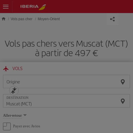
Skip to main content
Vols pas cher
Moyen-Orient
Vols pas chers vers Muscat (MCT)
à partir de 497 €
VOLS
Origine
DESTINATION
Sélectionnez
Aller-retour
une
option
Payer avec Avios