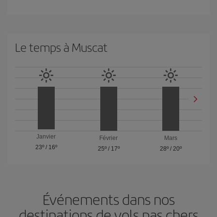
Le temps à Muscat
Janvier
Février
Mars
23º
/
16º
25º
/
17º
28º
/
20º
Événements dans nos
destinations de vols pas chers