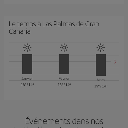
Le temps à Las Palmas de Gran
Canaria
Janvier
Février
Mars
18º
/
14º
18º
/
14º
19º
/
14º
Événements dans nos