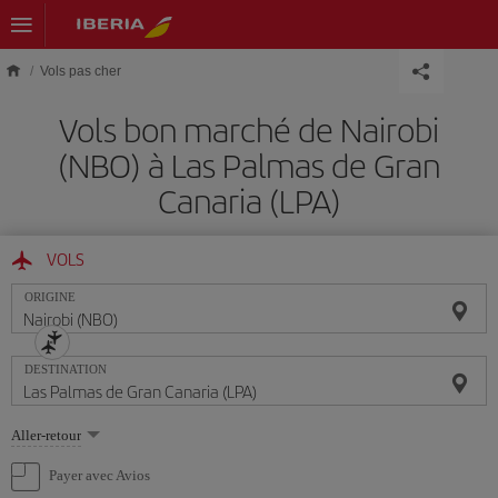
Skip to main content
Vols pas cher
Vols bon marché de Nairobi
(NBO) à Las Palmas de Gran
Canaria (LPA)
VOLS
ORIGINE
DESTINATION
Sélectionnez
Aller-retour
une
option
Payer avec Avios