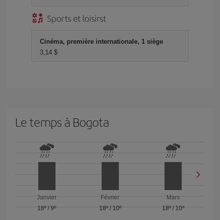
Sports et loisirst
Cinéma, première internationale, 1 siège
3,14 $
Le temps à Bogota
Janvier
Février
Mars
18º
/
9º
18º
/
10º
18º
/
10º