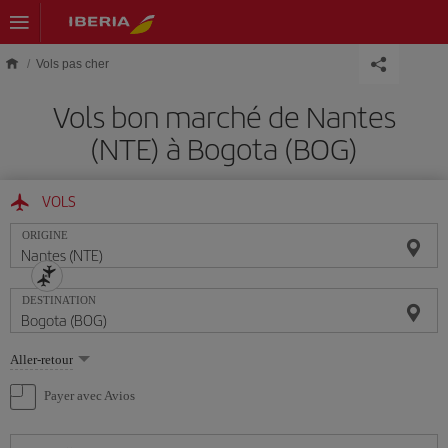
Skip to main content
Vols pas cher
Vols bon marché de Nantes
(NTE) à Bogota (BOG)
VOLS
ORIGINE
DESTINATION
Sélectionnez
Aller-retour
une
option
Payer avec Avios