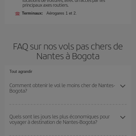
principaux axes routiers.
Terminaux:
Aérogares 1 et 2.
FAQ sur nos vols pas chers de
Nantes à Bogota
Tout agrandir
Comment obtenir le vol le moins cher de Nantes-
Bogota?
Économisez sur votre billet d'avion de Nantes-Bogota-dest et
bénéficiez du tarif le plus bas en évitant les hautes saisons, en
Quels sont les jours les plus économiques pour
voyager à destination de Nantes-Bogota?
achetant à l'avance et en restant flexible sur les dates et les
horaires de votre aller-retour.