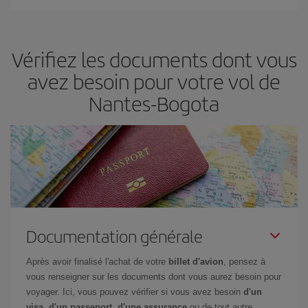
Iberia propose plusieurs tarifs, afin de vous garantir le meilleur prix
en fonction de vos besoins. Avec le tarif Basic, vous êtes certain
d'acheter le vol le moins cher.
Vérifiez les documents dont vous
avez besoin pour votre vol de
Nantes-Bogota
Documentation générale
Après avoir finalisé l'achat de votre
billet d'avion
, pensez à
vous renseigner sur les documents dont vous aurez besoin pour
voyager. Ici, vous pouvez vérifier si vous avez besoin
d'un
visa, d'un passeport, d'une assurance
ou de tout autre