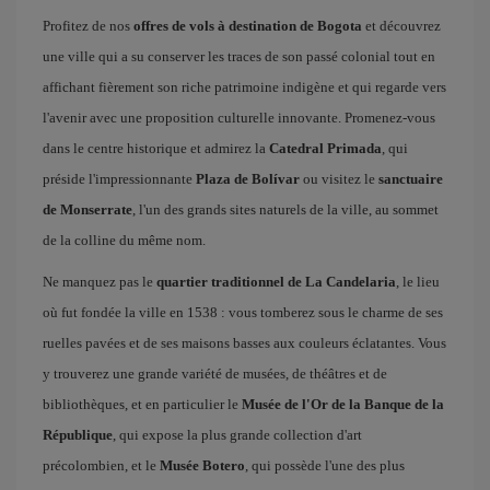
Profitez de nos
offres de vols à destination de Bogota
et découvrez
une ville qui a su conserver les traces de son passé colonial tout en
affichant fièrement son riche patrimoine indigène et qui regarde vers
l'avenir avec une proposition culturelle innovante. Promenez-vous
dans le centre historique et admirez la
Catedral Primada
, qui
préside l'impressionnante
Plaza de Bolívar
ou visitez le
sanctuaire
de Monserrate
, l'un des grands sites naturels de la ville, au sommet
de la colline du même nom.
Ne manquez pas le
quartier traditionnel de La Candelaria
, le lieu
où fut fondée la ville en 1538 : vous tomberez sous le charme de ses
ruelles pavées et de ses maisons basses aux couleurs éclatantes. Vous
y trouverez une grande variété de musées, de théâtres et de
bibliothèques, et en particulier le
Musée de l'Or de la Banque de la
République
, qui expose la plus grande collection d'art
précolombien, et le
Musée Botero
, qui possède l'une des plus