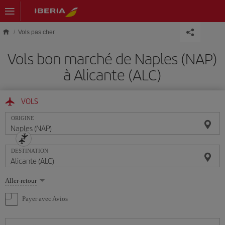
Skip to main content
Vols pas cher
Vols bon marché de Naples (NAP)
à Alicante (ALC)
VOLS
ORIGINE
DESTINATION
Sélectionnez
Aller-retour
une
option
Payer avec Avios