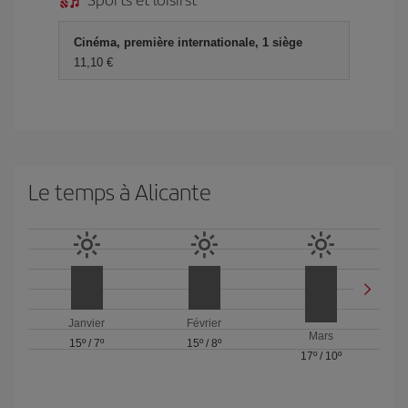
Cinéma, première internationale, 1 siège
11,10 €
Le temps à Alicante
Janvier
Février
Mars
15º
/
7º
15º
/
8º
17º
/
10º