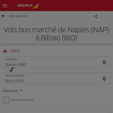
Skip to main content
Vols pas cher
Vols bon marché de Naples (NAP)
à Bilbao (BIO)
VOLS
ORIGINE
DESTINATION
Sélectionnez
Aller-retour
une
option
Payer avec Avios