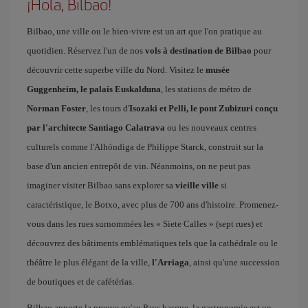
¡Hola, Bilbao!
Bilbao, une ville ou le bien-vivre est un art que l'on pratique au
quotidien. Réservez l'un de nos
vols à destination de Bilbao
pour
découvrir cette superbe ville du Nord. Visitez le
musée
Guggenheim, le palais Euskalduna
, les stations de métro de
Norman Foster
, les tours d'
Isozaki et Pelli, le pont Zubizuri conçu
par l'architecte Santiago Calatrava
ou les nouveaux centres
culturels comme l'Alhóndiga de Philippe Starck, construit sur la
base d'un ancien entrepôt de vin. Néanmoins, on ne peut pas
imaginer visiter Bilbao sans explorer sa
vieille ville
si
caractéristique, le Botxo, avec plus de 700 ans d'histoire. Promenez-
vous dans les rues surnommées les « Siete Calles » (sept rues) et
découvrez des bâtiments emblématiques tels que la cathédrale ou le
théâtre le plus élégant de la ville,
l'Arriaga
, ainsi qu'une succession
de boutiques et de cafétérias.
Bilbao apporte la preuve qu'au Pays basque, la gastronomie est un