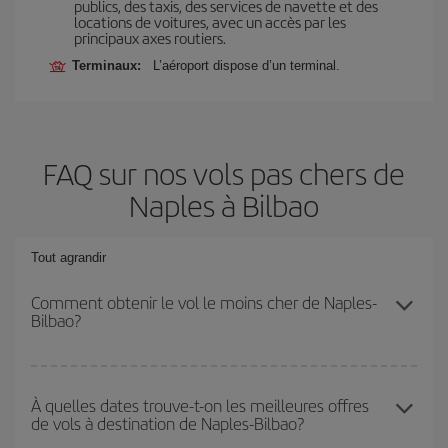
publics, des taxis, des services de navette et des
locations de voitures, avec un accès par les
principaux axes routiers.
Terminaux:
L’aéroport dispose d’un terminal.
FAQ sur nos vols pas chers de
Naples à Bilbao
Tout agrandir
Comment obtenir le vol le moins cher de Naples-
Bilbao?
Économisez sur votre billet d'avion de Naples-Bilbao-dest et
bénéficiez du tarif le plus bas en évitant les hautes saisons, en
À quelles dates trouve-t-on les meilleures offres
de vols à destination de Naples-Bilbao?
achetant à l'avance et en restant flexible sur les dates et les
horaires de votre aller-retour.