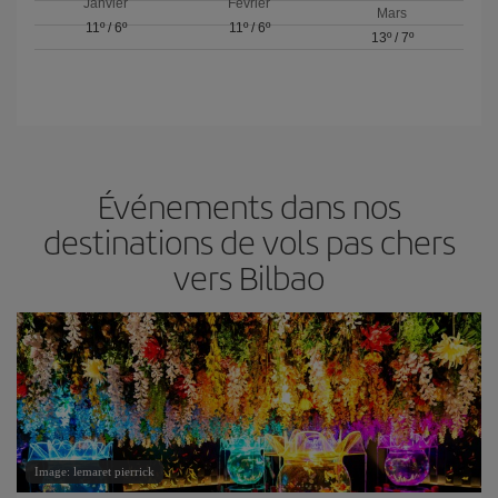
Janvier
Février
Mars
11º
/
6º
11º
/
6º
13º
/
7º
Événements dans nos
destinations de vols pas chers
vers Bilbao
Image: lemaret pierrick