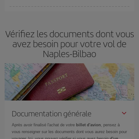
Vous pouvez trouver des vols économiques tous les jours de la
semaine. Les clés pour trouver les meilleurs prix sont
d'anticiper
et d'être flexible.
En règle générale,
plus tôt
vous réservez vos
Vérifiez les documents dont vous
billets, plus vous bénéficiez de prix économiques. De plus, en
restant flexible sur les dates et les horaires de vol lors de votre
avez besoin pour votre vol de
recherche, vous pourrez
choisir le prix le plus économique.
Naples-Bilbao
Documentation générale
Après avoir finalisé l'achat de votre
billet d'avion
, pensez à
vous renseigner sur les documents dont vous aurez besoin pour
voyager. Ici, vous pouvez vérifier si vous avez besoin
d'un