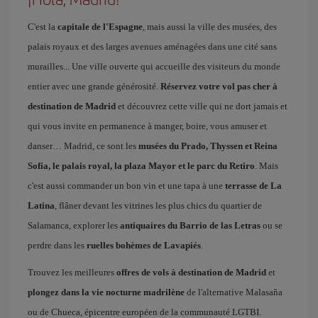
C'est la
capitale de l'Espagne
, mais aussi la ville des musées, des
palais royaux et des larges avenues aménagées dans une cité sans
murailles... Une ville ouverte qui accueille des visiteurs du monde
entier avec une grande générosité.
Réservez votre vol pas cher à
destination de Madrid
et découvrez cette ville qui ne dort jamais et
qui vous invite en permanence à manger, boire, vous amuser et
danser… Madrid, ce sont les
musées du Prado, Thyssen et Reina
Sofía, le palais royal, la plaza Mayor et le parc du Retiro
. Mais
c'est aussi commander un bon vin et une tapa à une
terrasse de La
Latina
, flâner devant les vitrines les plus chics du quartier de
Salamanca, explorer les
antiquaires du Barrio de las Letras
ou se
perdre dans les
ruelles bohèmes de Lavapiés
.
Trouvez les meilleures
offres de vols à destination de Madrid
et
plongez dans la vie nocturne madrilène
de l'alternative Malasaña
ou de Chueca, épicentre européen de la communauté LGTBI.