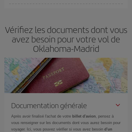
Vous pouvez trouver des vols économiques tous les jours de la
semaine. Les clés pour trouver les meilleurs prix sont
d'anticiper
et d'être flexible.
En règle générale,
plus tôt
vous réservez vos
Vérifiez les documents dont vous
billets, plus vous bénéficiez de prix économiques. De plus, en
restant flexible sur les dates et les horaires de vol lors de votre
avez besoin pour votre vol de
recherche, vous pourrez
choisir le prix le plus économique.
Oklahoma-Madrid
Documentation générale
Après avoir finalisé l'achat de votre
billet d'avion
, pensez à
vous renseigner sur les documents dont vous aurez besoin pour
voyager. Ici, vous pouvez vérifier si vous avez besoin
d'un