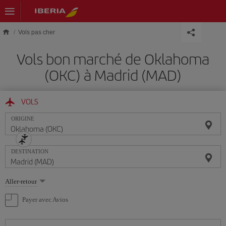
Skip to main content
Vols pas cher
Vols bon marché de Oklahoma
(OKC) à Madrid (MAD)
VOLS
ORIGINE
DESTINATION
Sélectionnez
Aller-retour
une
option
Payer avec Avios