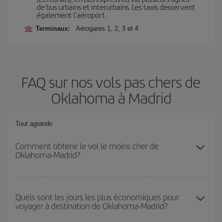
de bus urbains et interurbains. Les taxis desservent
également l’aéroport.
Terminaux:
Aérogares 1, 2, 3 et 4
FAQ sur nos vols pas chers de
Oklahoma à Madrid
Tout agrandir
Comment obtenir le vol le moins cher de
Oklahoma-Madrid?
Économisez sur votre billet d'avion de Oklahoma-Madrid-dest et
bénéficiez du tarif le plus bas en évitant les hautes saisons, en
Quels sont les jours les plus économiques pour
voyager à destination de Oklahoma-Madrid?
achetant à l'avance et en restant flexible sur les dates et les
horaires de votre aller-retour.