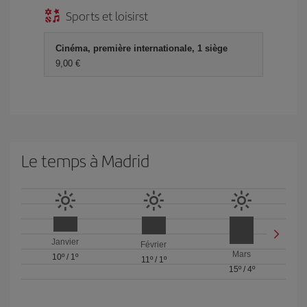
Sports et loisirst
Cinéma, première internationale, 1 siège
9,00 €
Le temps à Madrid
Janvier
Février
Mars
10º
/
1º
11º
/
1º
15º
/
4º