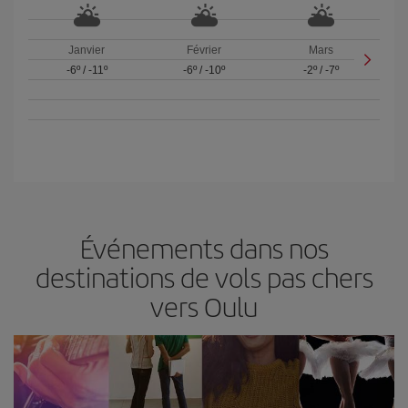
Janvier
Février
Mars
-6º
/
-11º
-6º
/
-10º
-2º
/
-7º
Événements dans nos
destinations de vols pas chers
vers Oulu