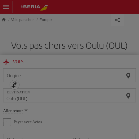
Skip to main content
Vols pas cher
Europe
Vols pas chers vers Oulu (OUL)
VOLS
Origine
DESTINATION
Sélectionnez
Aller-retour
une
option
Payer avec Avios