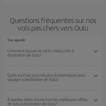
Questions fréquentes sur nos
vols pas chers vers Oulu
Tout agrandir
Comment trouver le vol le moins cher à
destination de Oulu?
Économisez sur votre billet d'avion et bénéficiez du tarif le plus
bas en évitant les hautes saisons, en achetant à l'avance et en
Quels sont les jours les plus économiques pour
voyager à destination de Oulu?
restant flexible sur les dates et les horaires de votre aller-retour. Si
vous n'avez pas d'idée de destination précise pour votre voyage,
jetez un coup œil à nos offres et laissez-vous inspirer : vous
Pour découvrir quels jours bénéficient des tarifs les plus bas, il
trouverez sûrement le vol le plus économique.
vous suffit de lancer une recherche dans notre
moteur de
À quelles dates trouve-t-on les meilleures offres
de vols à destination de Oulu?
recherche de vols économiques
. Dites-nous d'où vous partez,