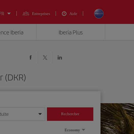
 FR
Entreprises
Aide
ence Iberia
Iberia Plus
r (DKR)
dulte
Rechercher
r/mois/année
Economy