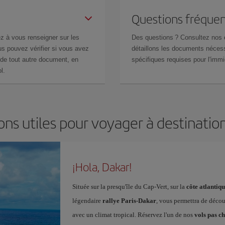
Questions fréquen
z à vous renseigner sur les
Des questions ? Consultez nos
s pouvez vérifier si vous avez
détaillons les documents nécess
de tout autre document, en
spécifiques requises pour l'immi
l.
ons utiles pour voyager à destinatio
¡Hola, Dakar!
Située sur la presqu'île du Cap-Vert, sur la
côte atlantiqu
légendaire
rallye Paris-Dakar
, vous permettra de découv
avec un climat tropical. Réservez l'un de nos
vols pas c