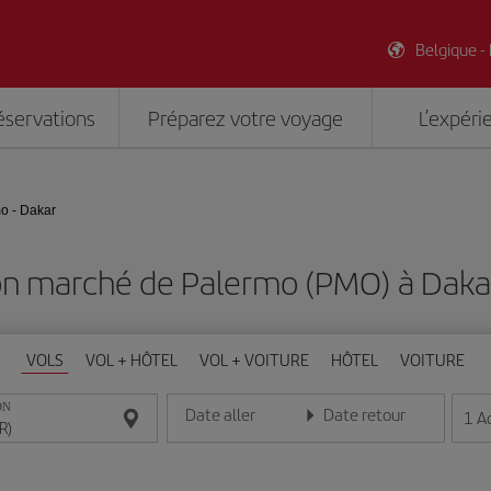
Belgique -
éservations
Préparez votre voyage
L’expéri
o - Dakar
on marché de Palermo (PMO) à Daka
VOLS
VOL + HÔTEL
VOL + VOITURE
HÔTEL
VOITURE
ON
Date aller
Date retour
1
A
Entrez la date au format jour/mois/année
Entrez la date au format jou