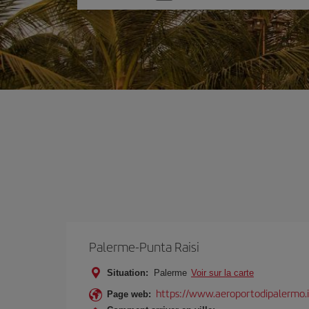
une
option
Palerme-Punta Raisi
Situation:
Palerme
Voir sur la carte
https://www.aeroportodipalermo.i
Page web: