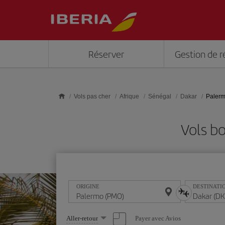
Skip to main content
Réserver
Gestion de r
Vols pas cher
Afrique
Sénégal
Dakar
Palerm
Vols b
ORIGINE
DESTINATI
Sélectionnez
Payer avec Avios
Aller-retour