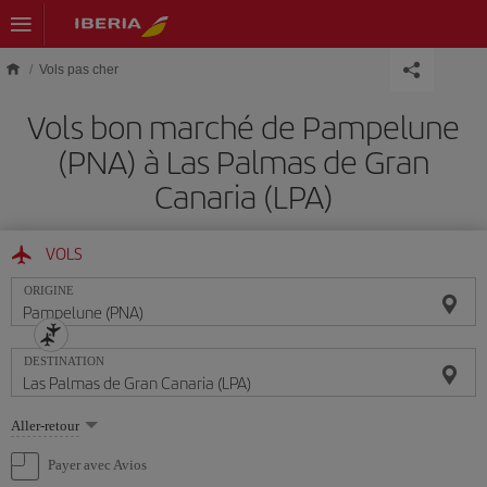
Skip to main content
Vols pas cher
Vols bon marché de Pampelune
(PNA) à Las Palmas de Gran
Canaria (LPA)
VOLS
ORIGINE
DESTINATION
Sélectionnez
Aller-retour
une
option
Payer avec Avios