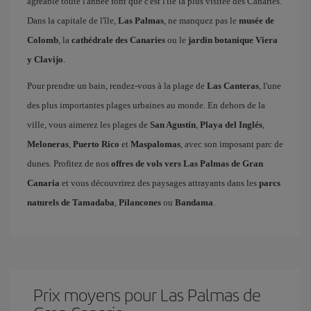
agréable toute l'année font que c'est l'île la plus visitée des Canaries.
Dans la capitale de l'île,
Las Palmas
, ne manquez pas le
musée de
Colomb
, la
cathédrale des Canaries
ou le
jardin botanique Viera
y Clavijo
.
Pour prendre un bain, rendez-vous à la plage de
Las Canteras
, l'une
des plus importantes plages urbaines au monde. En dehors de la
ville, vous aimerez les plages de
San Agustín
,
Playa del Inglés
,
Meloneras
,
Puerto Rico
et
Maspalomas
, avec son imposant parc de
dunes. Profitez de nos
offres de vols vers Las Palmas de Gran
Canaria
et vous découvrirez des paysages attrayants dans les
parcs
naturels de Tamadaba
,
Pilancones
ou
Bandama
.
Prix ​​moyens pour Las Palmas de