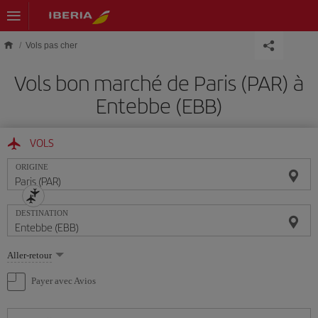
Skip to main content
Vols pas cher
Vols bon marché de Paris (PAR) à
Entebbe (EBB)
VOLS
ORIGINE
DESTINATION
Sélectionnez
Aller-retour
une
option
Payer avec Avios