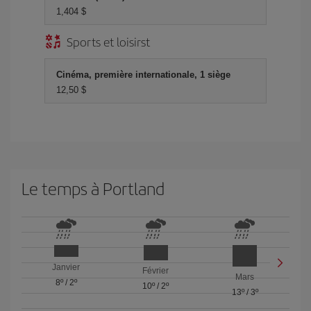
1,404 $
Sports et loisirst
Cinéma, première internationale, 1 siège
12,50 $
Le temps à Portland
Janvier
Février
Mars
8º
/
2º
10º
/
2º
13º
/
3º