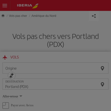
Skip to main content
Vols pas cher
Amérique du Nord
Vols pas chers vers Portland
(PDX)
VOLS
Origine
DESTINATION
Sélectionnez
Aller-retour
une
option
Payer avec Avios