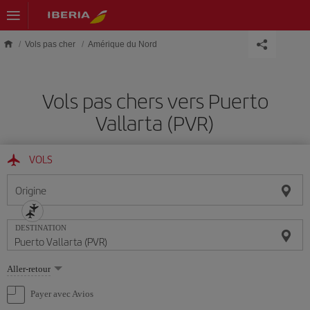
Skip to main content
Vols pas cher
Amérique du Nord
Vols pas chers vers Puerto
Vallarta (PVR)
VOLS
Origine
DESTINATION
Sélectionnez
Aller-retour
une
option
Payer avec Avios