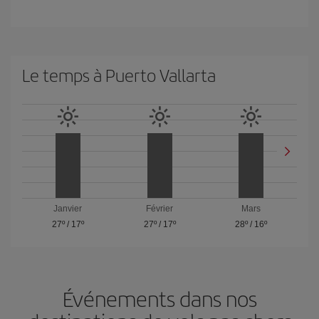
Le temps à Puerto Vallarta
Janvier
Février
Mars
27º
/
17º
27º
/
17º
28º
/
16º
Événements dans nos