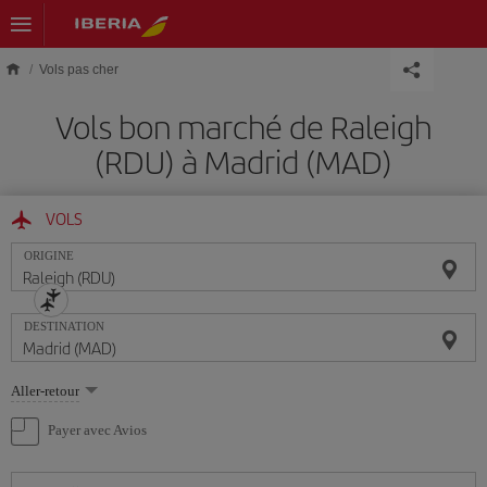
Skip to main content
Vols pas cher
Vols bon marché de Raleigh
(RDU) à Madrid (MAD)
VOLS
ORIGINE
DESTINATION
Sélectionnez
Aller-retour
une
option
Payer avec Avios