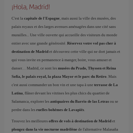
¡Hola, Madrid!
C'est la
capitale de l'Espagne
, mais aussi la ville des musées, des
palais royaux et des larges avenues aménagées dans une cité sans
murailles... Une ville ouverte qui accueille des visiteurs du monde
entier avec une grande générosité.
Réservez votre vol pas cher à
destination de Madrid
et découvrez cette ville qui ne dort jamais et
qui vous invite en permanence à manger, boire, vous amuser et
danser… Madrid, ce sont les
musées du Prado, Thyssen et Reina
Sofía, le palais royal, la plaza Mayor et le parc du Retiro
. Mais
c'est aussi commander un bon vin et une tapa à une
terrasse de La
Latina
, flâner devant les vitrines les plus chics du quartier de
Salamanca, explorer les
antiquaires du Barrio de las Letras
ou se
perdre dans les
ruelles bohèmes de Lavapiés
.
Trouvez les meilleures
offres de vols à destination de Madrid
et
plongez dans la vie nocturne madrilène
de l'alternative Malasaña