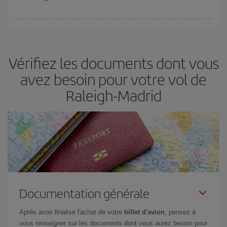
Vous pouvez trouver des vols économiques tous les jours de la
semaine. Les clés pour trouver les meilleurs prix sont
d'anticiper
et d'être flexible.
En règle générale,
plus tôt
vous réservez vos
Vérifiez les documents dont vous
billets, plus vous bénéficiez de prix économiques. De plus, en
restant flexible sur les dates et les horaires de vol lors de votre
avez besoin pour votre vol de
recherche, vous pourrez
choisir le prix le plus économique.
Raleigh-Madrid
Documentation générale
Après avoir finalisé l'achat de votre
billet d'avion
, pensez à
vous renseigner sur les documents dont vous aurez besoin pour