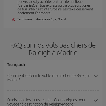
pouvez aussi y accéder en train de banlieue
(Cercanías), en bus express ou via plusieurs lignes
de bus urbains et interurbains. Les taxis desservent
également l’aéroport.
Terminaux:
Aérogares 1, 2, 3 et 4
FAQ sur nos vols pas chers de
Raleigh à Madrid
Tout agrandir
Comment obtenir le vol le moins cher de Raleigh-
Madrid?
Économisez sur votre billet d'avion de Raleigh-Madrid-dest et
bénéficiez du tarif le plus bas en évitant les hautes saisons, en
Quels sont les jours les plus économiques pour
voyager à destination de Raleigh-Madrid?
achetant à l'avance et en restant flexible sur les dates et les