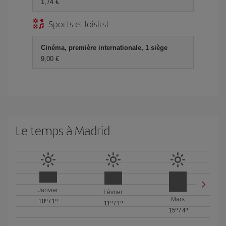
1,74 €
Sports et loisirst
Cinéma, première internationale, 1 siège
9,00 €
Le temps à Madrid
Janvier
Février
Mars
10º
/
1º
11º
/
1º
15º
/
4º