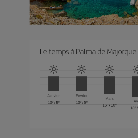
Le temps à Palma de Majorque
Janvier
Février
Mars
Av
13º
/
9º
13º
/
8º
16º
/
10º
18º