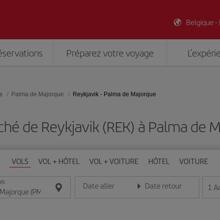
Belgique -
éservations
Préparez votre voyage
L’expéri
s
Palma de Majorque
Reykjavik - Palma de Majorque
ché de Reykjavik (REK) à Palma de M
VOLS
VOL + HÔTEL
VOL + VOITURE
HÔTEL
VOITURE
ON
Date aller
Date retour
1
A
Entrez la date au format jour/mois/année
Entrez la date au format jou