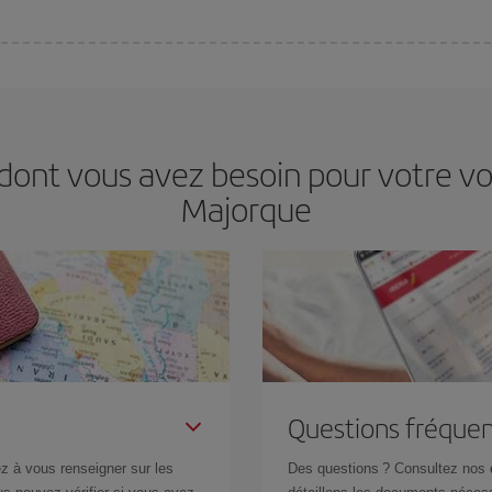
s jours de la semaine. Les clés pour trouver les meilleurs prix sont
d'anticip
 prix économiques. De plus, en restant flexible sur les dates et les horaires 
dont vous avez besoin pour votre v
Majorque
Questions fréquen
z à vous renseigner sur les
Des questions ? Consultez nos