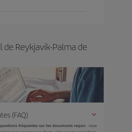
er et d'être flexible.
En règle générale,
plus tôt
de vol lors de votre recherche, vous pourrez
ol de Reykjavik-Palma de
tes (FAQ)
questions fréquentes sur les documents requis
: nous