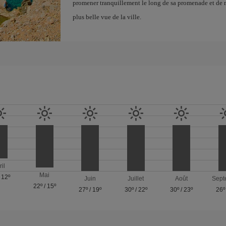
promener tranquillement le long de sa promenade et de m
plus belle vue de la ville.
ril
Mai
/
12º
Juin
Juillet
Août
Sept
22º
/
15º
27º
/
19º
30º
/
22º
30º
/
23º
26º