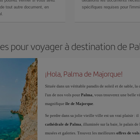
s pouvez vérifier si vous avez
détaillons les documents nécess
de tout autre document, en
spécifiques requises pour l'immi
l.
les pour voyager à destination de 
¡Hola, Palma de Majorque!
Située dans un véritable paradis de soleil et de sable, la
l'un de nos vols pour
Palma
, vous trouverez une belle vil
magnifique
île de Majorque
.
Se perdre dans sa jolie vieille ville est un vrai plaisir : 
cathédrale de Palma
, illuminée sur la baie, le palais de l
musées et galeries. Trouvez les meilleures
offres de vo