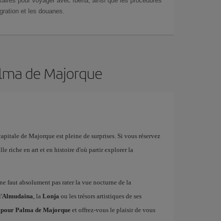
aires pour voyager avec Iberia, ainsi que les procédures
gration et les douanes.
Palma de Majorque
 capitale de Majorque est pleine de surprises. Si vous réservez
le riche en art et en histoire d'où partir explorer la
il ne faut absolument pas rater la vue nocturne de la
'
Almudaina
, la
Lonja
ou les trésors artistiques de ses
ls pour Palma de Majorque
et offrez-vous le plaisir de vous