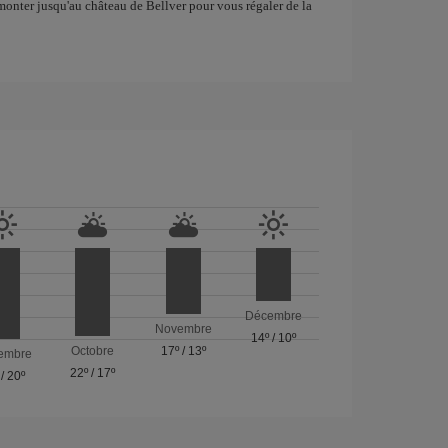
onter jusqu'au château de Bellver pour vous régaler de la
Décembre
Novembre
14º
/
10º
Octobre
17º
/
13º
embre
22º
/
17º
/
20º