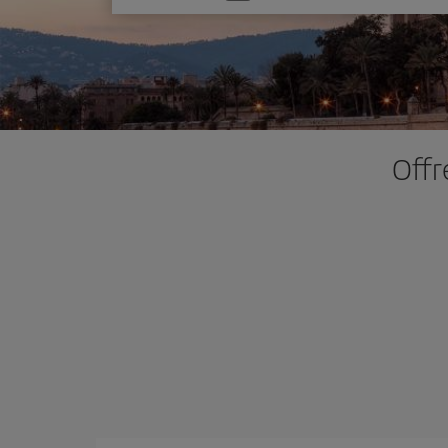
une
option
Offr