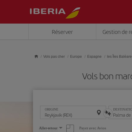
Skip to main content
Réserver
Gestion de r
Vols pas cher
Europe
Espagne
les Îles Baléare
Vols bon mar
ORIGINE
DESTINATI
Sélectionnez
Payer avec Avios
Aller-retour