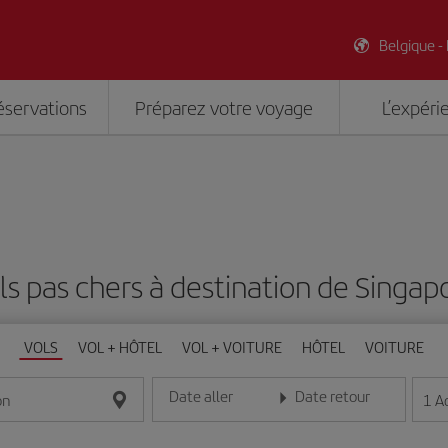
Belgique -
éservations
Préparez votre voyage
L’expéri
ls pas chers à destination de Singap
VOLS
VOL + HÔTEL
VOL + VOITURE
HÔTEL
VOITURE
Date aller
Date retour
1
A
on
Entrez la date au format jour/mois/année
Entrez la date au format jou