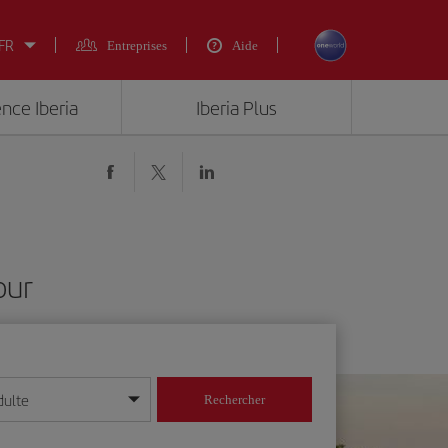
 FR
Entreprises
Aide
ence Iberia
Iberia Plus
our
dulte
Rechercher
r/mois/année