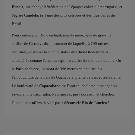
Benoît
, une abbaye bénédictine de l'époque coloniale portugaise, et
l'
église Candelária
, l'une des plus célèbres et des plus belles du
Brésil.
Pour contempler Rio d'en haut, rien de mieux que de gravir la
colline de
Corcovado
, au sommet de laquelle, à 709 mètres
d'altitude, se dresse la célèbre statue du
Christ Rédempteur
,
considérée comme l'une des sept merveilles du monde moderne. Ou
le
Pain de Sucre
, un mont de 396 mètres de haut situé à
l'embouchure de la baie de Guanabara, pleine de bars et restaurants.
Le boulevard de
Copacabana
est l'option idéale pour manger ou
savourer une caipirinha. Ne manquez pas l'occasion et cherchez
l'une de nos
offres de vols pour découvrir Rio de Janeiro
!