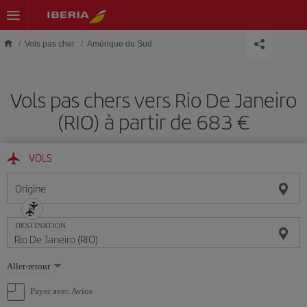
Skip to main content
Vols pas cher
Amérique du Sud
Vols pas chers vers Rio De Janeiro
(RIO) à partir de 683 €
VOLS
Origine
DESTINATION
Sélectionnez
Aller-retour
une
option
Payer avec Avios