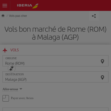
Skip to main content
Vols pas cher
Vols bon marché de Rome (ROM)
à Malaga (AGP)
VOLS
ORIGINE
DESTINATION
Sélectionnez
Aller-retour
une
option
Payer avec Avios