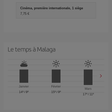
Cinéma, première internationale, 1 siège
7,75 €
Le temps à Malaga
Janvier
Février
Mars
14º
/
9º
15º
/
9º
17º
/
11º