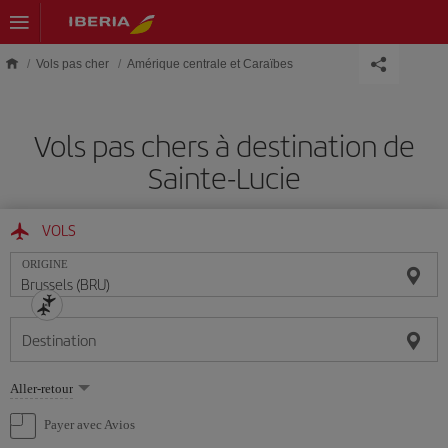
Skip to main content
Vols pas cher
Amérique centrale et Caraïbes
Vols pas chers à destination de
Sainte-Lucie
VOLS
ORIGINE
Destination
Sélectionnez
Aller-retour
une
option
Payer avec Avios