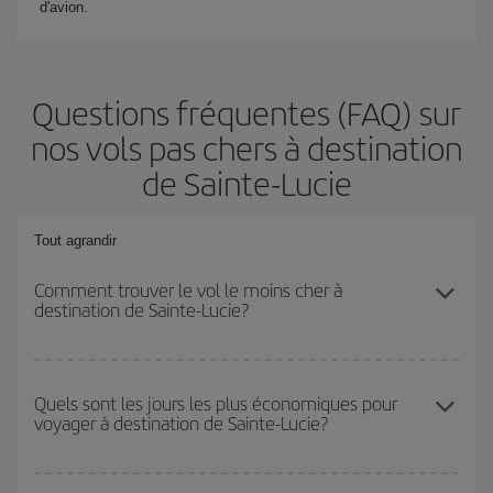
d'avion.
Questions fréquentes (FAQ) sur
nos vols pas chers à destination
de Sainte-Lucie
Tout agrandir
Comment trouver le vol le moins cher à
destination de Sainte-Lucie?
Économisez sur votre billet d'avion et bénéficiez du tarif le plus
bas en évitant les hautes saisons, en achetant à l'avance et en
Quels sont les jours les plus économiques pour
voyager à destination de Sainte-Lucie?
restant flexible sur les dates et les horaires de votre aller-retour. Si
vous n'avez pas d'idée de destination précise pour votre voyage,
jetez un coup œil à nos offres et laissez-vous inspirer : vous
Pour découvrir quels jours bénéficient des tarifs les plus bas, il
trouverez sûrement le vol le plus économique.