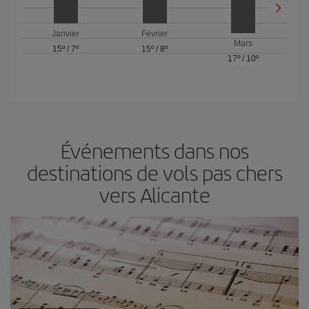
Janvier
Février
Mars
15º
/
7º
15º
/
8º
17º
/
10º
Événements dans nos
destinations de vols pas chers
vers Alicante