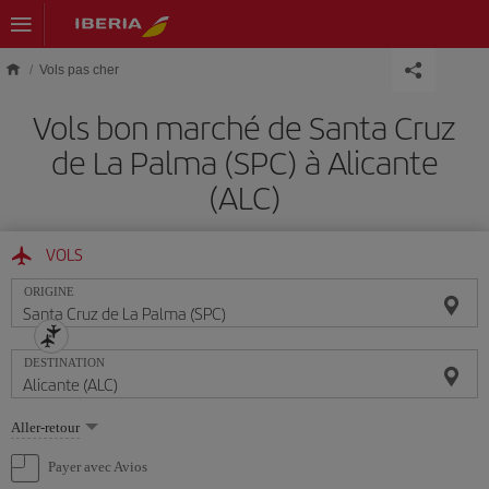
Skip to main content
Vols pas cher
Vols bon marché de Santa Cruz
de La Palma (SPC) à Alicante
(ALC)
VOLS
ORIGINE
DESTINATION
Sélectionnez
Aller-retour
une
option
Payer avec Avios