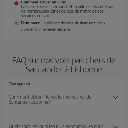
Comment arriver en ville:
La liaison entre l’aéroport et la ville est assurée par
de nombreuses lignes de bus, de métro et des
services de taxi.
Terminaux:
L’aéroport dispose de deux terminaux
civils et d’un terminal militaire.
FAQ sur nos vols pas chers de
Santander à Lisbonne
Tout agrandir
Comment obtenir le vol le moins cher de
Santander-Lisbonne?
Économisez sur votre billet d'avion de Santander-Lisbonne-dest et
bénéficiez du tarif le plus bas en évitant les hautes saisons, en
Quels sont les jours les plus économiques pour