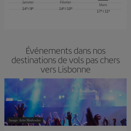
Janvier
Février
Mars
14º
/
9º
14º
/
10º
17º
/
11º
Événements dans nos
destinations de vols pas chers
vers Lisbonne
Image: Artie Medvedev