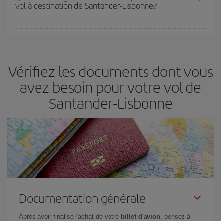
vol à destination de Santander-Lisbonne?
disponibilité ou de l'épuisement des tarifs les plus économiques
(touristiques). Par conséquent, réserver à l'avance est
fondamental
pour trouver des
vols pas chers
.
Iberia propose plusieurs tarifs, afin de vous garantir le meilleur prix
en fonction de vos besoins. Avec le tarif Basic, vous êtes certain
d'acheter le vol le moins cher.
Vérifiez les documents dont vous
avez besoin pour votre vol de
Santander-Lisbonne
Documentation générale
Après avoir finalisé l'achat de votre
billet d'avion
, pensez à