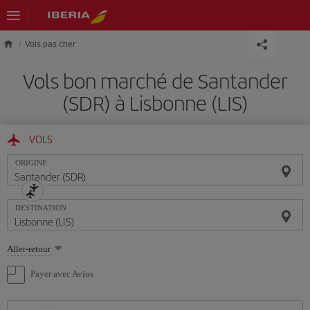
Skip to main content
Vols pas cher
Vols bon marché de Santander
(SDR) à Lisbonne (LIS)
VOLS
ORIGINE
DESTINATION
Sélectionnez
Aller-retour
une
option
Payer avec Avios