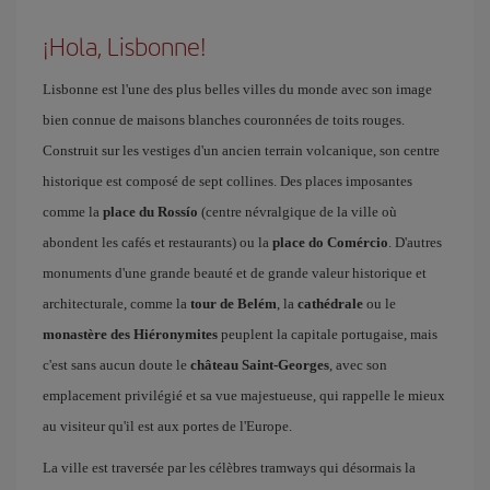
¡Hola, Lisbonne!
Lisbonne est l'une des plus belles villes du monde avec son image
bien connue de maisons blanches couronnées de toits rouges.
Construit sur les vestiges d'un ancien terrain volcanique, son centre
historique est composé de sept collines. Des places imposantes
comme la
place du Rossío
(centre névralgique de la ville où
abondent les cafés et restaurants) ou la
place do Comércio
. D'autres
monuments d'une grande beauté et de grande valeur historique et
architecturale, comme la
tour de Belém
, la
cathédrale
ou le
monastère des Hiéronymites
peuplent la capitale portugaise, mais
c'est sans aucun doute le
château Saint-Georges
, avec son
emplacement privilégié et sa vue majestueuse, qui rappelle le mieux
au visiteur qu'il est aux portes de l'Europe.
La ville est traversée par les célèbres tramways qui désormais la