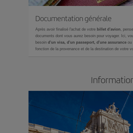
Documentation générale
Après avoir finalisé l'achat de votre
billet d'avion
, pense
documents dont vous aurez besoin pour voyager. Ici, vou
besoin
d'un visa, d'un passeport, d'une assurance
ou 
fonction de la provenance et de la destination de votre vo
Information