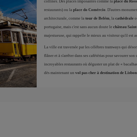
collines. Des places imposantes comme la
place du Ross
restaurants) ou la
place do Comércio
. D'autres monumen
architecturale, comme la
tour de Belém
, la
cathédrale
o
portugaise, mais c'est sans aucun doute le
château Sain
majestueuse, qui rappelle le mieux au visiteur qu'il est a
La ville est traversée par les célèbres tramways qui déso
flâner et à s'arrêter dans ses cafétérias pour savourer son
incroyables restaurants où déguster un plat de « bacalhau 
dès maintenant un
vol pas cher à destination de Lisbo