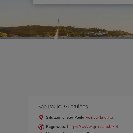
une
option
São Paulo–Guarulhos
Situation:
São Paulo
Voir sur la carte
https://www.gru.com.br/pt
Page web: