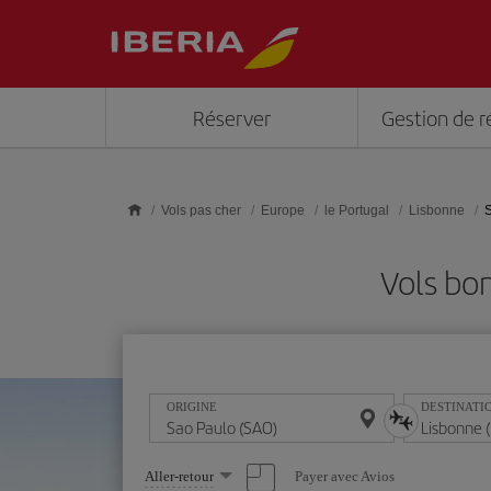
Skip to main content
Réserver
Gestion de r
Vols pas cher
Europe
le Portugal
Lisbonne
S
Vols bo
ORIGINE
DESTINATI
Sélectionnez
Payer avec Avios
Aller-retour