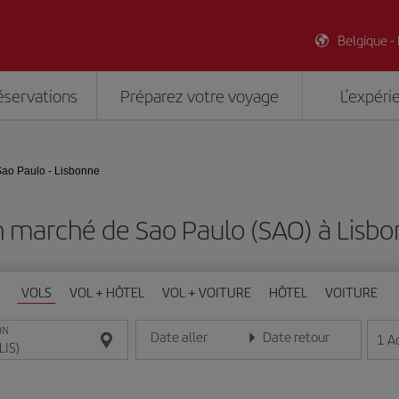
Belgique -
éservations
Préparez votre voyage
L’expéri
ao Paulo - Lisbonne
n marché de Sao Paulo (SAO) à Lisbon
VOLS
VOL + HÔTEL
VOL + VOITURE
HÔTEL
VOITURE
ON
Date aller
Date retour
1
A
Entrez la date au format jour/mois/année
Entrez la date au format jou