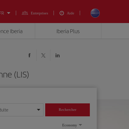
 FR
Entreprises
Aide
ence Iberia
Iberia Plus
ne (LIS)
dulte
Rechercher
r/mois/année
Economy