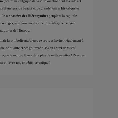
ío
(centre névralgique de la ville où abondent les cafés et
ts d'une grande beauté et de grande valeur historique et
u le
monastère des Hiéronymites
peuplent la capitale
t-Georges
, avec son emplacement privilégié et sa vue
ux portes de l'Europe.
rmais la symbolisent, bien que ses rues invitent également à
 café de qualité et ses gourmandises ou entrer dans ses
», de la morue. Il en existe plus de mille recettes ! Réservez
nne
et vivez une expérience unique !