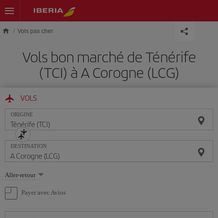
Skip to main content
Vols pas cher
Vols bon marché de Ténérife
(TCI) à A Corogne (LCG)
VOLS
ORIGINE
DESTINATION
Sélectionnez
Aller-retour
une
option
Payer avec Avios