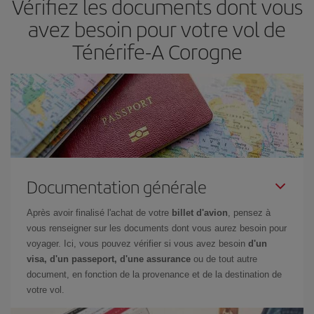
Vérifiez les documents dont vous
restant flexible sur les dates et les horaires de vol lors de votre
avez besoin pour votre vol de
recherche, vous pourrez
choisir le prix le plus économique.
Ténérife-A Corogne
Documentation générale
Après avoir finalisé l'achat de votre
billet d'avion
, pensez à
vous renseigner sur les documents dont vous aurez besoin pour
voyager. Ici, vous pouvez vérifier si vous avez besoin
d'un
visa, d'un passeport, d'une assurance
ou de tout autre
document, en fonction de la provenance et de la destination de
votre vol.