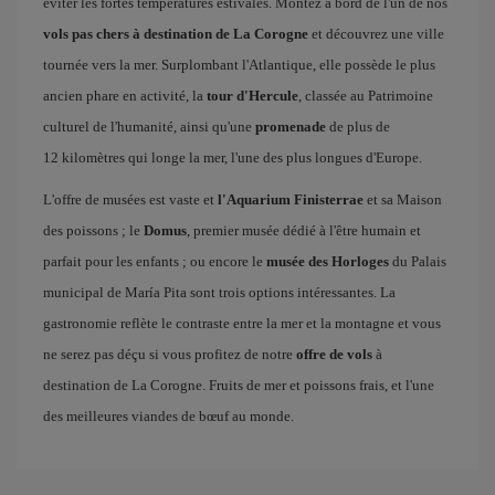
éviter les fortes températures estivales. Montez à bord de l'un de nos
vols pas chers à destination de La Corogne
et découvrez une ville
tournée vers la mer. Surplombant l'Atlantique, elle possède le plus
ancien phare en activité, la
tour d'Hercule
, classée au Patrimoine
culturel de l'humanité, ainsi qu'une
promenade
de plus de
12 kilomètres qui longe la mer, l'une des plus longues d'Europe.
L'offre de musées est vaste et
l'Aquarium Finisterrae
et sa Maison
des poissons ; le
Domus
, premier musée dédié à l'être humain et
parfait pour les enfants ; ou encore le
musée des Horloges
du Palais
municipal de María Pita sont trois options intéressantes. La
gastronomie reflète le contraste entre la mer et la montagne et vous
ne serez pas déçu si vous profitez de notre
offre de vols
à
destination de La Corogne. Fruits de mer et poissons frais, et l'une
des meilleures viandes de bœuf au monde.