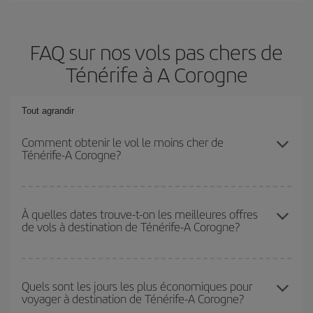
FAQ sur nos vols pas chers de
Ténérife à A Corogne
Tout agrandir
Comment obtenir le vol le moins cher de
Ténérife-A Corogne?
Économisez sur votre billet d'avion de Ténérife-A Corogne-dest et
bénéficiez du tarif le plus bas en évitant les hautes saisons, en
À quelles dates trouve-t-on les meilleures offres
de vols à destination de Ténérife-A Corogne?
achetant à l'avance et en restant flexible sur les dates et les
horaires de votre aller-retour.
Vous pouvez obtenir les vols les plus économiques en voyageant
hors haute saison
. Bien que cela dépende de votre destination,
Quels sont les jours les plus économiques pour
voyager à destination de Ténérife-A Corogne?
en général, les périodes de Noël, de Pâques et des vacances
scolaires sont en haute saison. En outre, surtout si vous