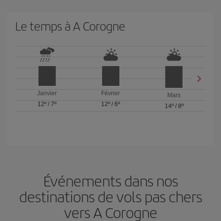
Le temps à A Corogne
Janvier
Février
Mars
12º
/
7º
12º
/
6º
14º
/
8º
Événements dans nos
destinations de vols pas chers
vers A Corogne