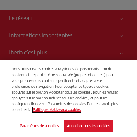
Le réseau
Informations importantes
Votre sécurité est notre priorité
Iberia c’est plus
Accessibilité
Nouveautés et actualités
Engagement de service
Transparence
Nous utilisons des cookies analytiques, de personnalisation du
Groupe Iberia
contenu et de publicité personnalisée (propres et de tiers) pour
Plan du site
vous proposer des contenus pertinents et adaptés à vos
Avis légal
Actionnaires et investisseurs
Durabilité
Vente par téléphone
préférences de navigation. Pour accepter ce type de cookies,
Conditions de transport
(+32) 02 585 51 98
Nos alliances
appuyez sur le bouton Accepter tous les cookies ; pour les refuser,
appuyez sur le bouton Refuser tous les cookies ; et pour les
Droits du passager
British Airways
Du lundi au dimanche, de 9 h à 20 h (français). Du lundi au
configurer cliquez sur Paramètres des cookies. Pour en savoir plus,
Conditions générales du programme Iberia Club
consultez la
Politique relative aux cookies.
dimanche, 24 h/24 (espagnol et anglais).
Conditions d'inscription sur iberia.com
© Iberia 2026
Paramètres des cookies
Autoriser tous les cookies
Politique de protection des données personnelles