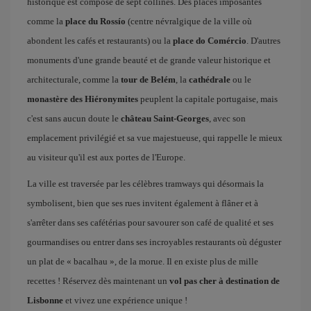
historique est composé de sept collines. Des places imposantes
comme la
place du Rossío
(centre névralgique de la ville où
abondent les cafés et restaurants) ou la
place do Comércio
. D'autres
monuments d'une grande beauté et de grande valeur historique et
architecturale, comme la
tour de Belém
, la
cathédrale
ou le
monastère des Hiéronymites
peuplent la capitale portugaise, mais
c'est sans aucun doute le
château Saint-Georges
, avec son
emplacement privilégié et sa vue majestueuse, qui rappelle le mieux
au visiteur qu'il est aux portes de l'Europe.
La ville est traversée par les célèbres tramways qui désormais la
symbolisent, bien que ses rues invitent également à flâner et à
s'arrêter dans ses cafétérias pour savourer son café de qualité et ses
gourmandises ou entrer dans ses incroyables restaurants où déguster
un plat de « bacalhau », de la morue. Il en existe plus de mille
recettes ! Réservez dès maintenant un
vol pas cher à destination de
Lisbonne
et vivez une expérience unique !