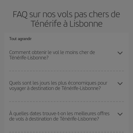
FAQ sur nos vols pas chers de
Ténérife à Lisbonne
Tout agrandir
Comment obtenir le vol le moins cher de
Ténérife-Lisbonne?
Économisez sur votre billet d'avion de Ténérife-Lisbonne-dest et
bénéficiez du tarif le plus bas en évitant les hautes saisons, en
Quels sont les jours les plus économiques pour
voyager à destination de Ténérife-Lisbonne?
achetant à l'avance et en restant flexible sur les dates et les
horaires de votre aller-retour.
Pour découvrir quels jours bénéficient des tarifs les plus bas, il
vous suffit de lancer une recherche dans notre
moteur de
À quelles dates trouve-t-on les meilleures offres
de vols à destination de Ténérife-Lisbonne?
recherche de vols économiques
. Dites-nous d'où vous partez,
où vous voulez aller et à quelles dates vous aviez prévu de
voyager. Nous afficherons les vols les plus économiques, non