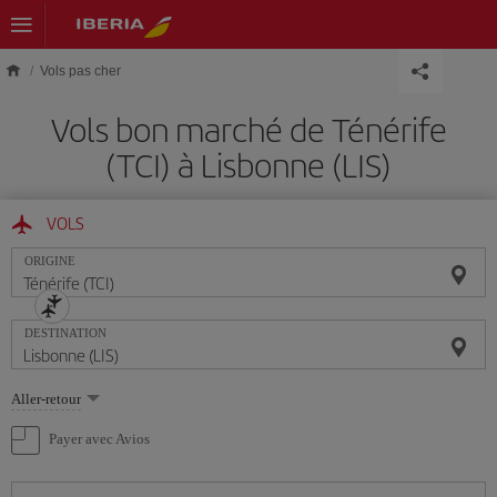
Skip to main content
Vols pas cher
Vols bon marché de Ténérife
(TCI) à Lisbonne (LIS)
VOLS
ORIGINE
DESTINATION
Sélectionnez
Aller-retour
une
option
Payer avec Avios