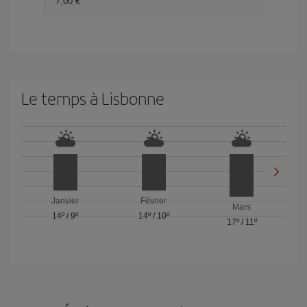
7,00 €
Le temps à Lisbonne
Janvier
Février
Mars
14º
/
9º
14º
/
10º
17º
/
11º