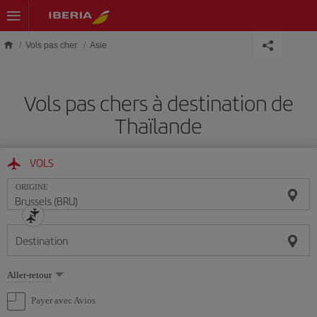
Skip to main content
Vols pas cher
Asie
Vols pas chers à destination de
Thaïlande
VOLS
ORIGINE
Destination
Sélectionnez
Aller-retour
une
option
Payer avec Avios