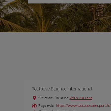
une
option
Toulouse Blagnac International
Situation:
Toulouse
Voir sur la carte
https://www.toulouse.aeroport.fr/
Page web: