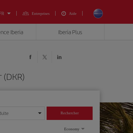
 FR
Entreprises
Aide
ence Iberia
Iberia Plus
r (DKR)
dulte
Rechercher
r/mois/année
Economy