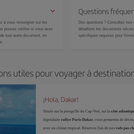
Questions fréquen
z à vous renseigner sur les
Des questions ? Consultez nos
s pouvez vérifier si vous avez
détaillons les documents nécess
de tout autre document, en
spécifiques requises pour l'immi
l.
ons utiles pour voyager à destinatio
¡Hola, Dakar!
Située sur la presqu'île du Cap-Vert, sur la
côte atlantiqu
légendaire
rallye Paris-Dakar
, vous permettra de découv
avec un climat tropical. Réservez l'un de nos
vols pas c