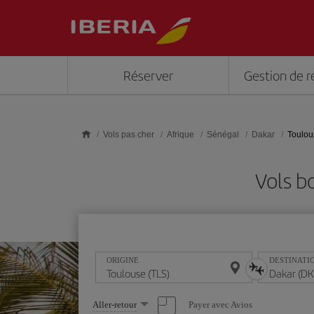
Skip to main content
Réserver
Gestion de r
Vols pas cher
Afrique
Sénégal
Dakar
Toulou
Vols b
ORIGINE
DESTINATI
Sélectionnez
Payer avec Avios
Aller-retour