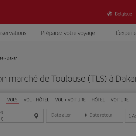
Belgique -
éservations
Préparez votre voyage
L’expéri
se - Dakar
on marché de Toulouse (TLS) à Daka
VOLS
VOL + HÔTEL
VOL + VOITURE
HÔTEL
VOITURE
ON
Date aller
Date retour
1
A
Entrez la date au format jour/mois/année
Entrez la date au format jou