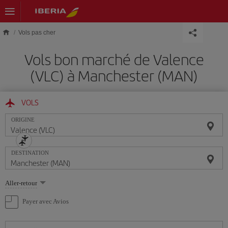
Skip to main content
Vols pas cher
Vols bon marché de Valence
(VLC) à Manchester (MAN)
VOLS
ORIGINE
DESTINATION
Sélectionnez
Aller-retour
une
option
Payer avec Avios