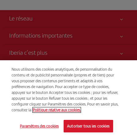
Le réseau
Informations importantes
Votre sécurité est notre priorité
Iberia c’est plus
Accessibilité
Nouveautés et actualités
Engagement de service
Transparence
Nous utilisons des cookies analytiques, de personnalisation du
Groupe Iberia
contenu et de publicité personnalisée (propres et de tiers) pour
Plan du site
vous proposer des contenus pertinents et adaptés à vos
Avis légal
Actionnaires et investisseurs
Durabilité
Vente par téléphone
préférences de navigation. Pour accepter ce type de cookies,
Conditions de transport
(+32) 02 585 51 98
Nos alliances
appuyez sur le bouton Accepter tous les cookies ; pour les refuser,
appuyez sur le bouton Refuser tous les cookies ; et pour les
Droits du passager
British Airways
Du lundi au dimanche, de 9 h à 20 h (français). Du lundi au
configurer cliquez sur Paramètres des cookies. Pour en savoir plus,
Conditions générales du programme Iberia Club
consultez la
Politique relative aux cookies.
dimanche, 24 h/24 (espagnol et anglais).
Conditions d'inscription sur iberia.com
© Iberia 2026
Paramètres des cookies
Autoriser tous les cookies
Politique de protection des données personnelles