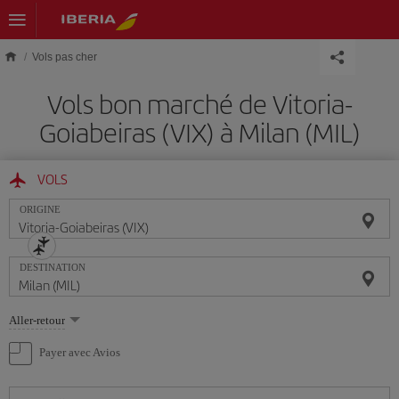
Skip to main content
Vols pas cher
Vols bon marché de Vitoria-
Goiabeiras (VIX) à Milan (MIL)
VOLS
ORIGINE
DESTINATION
Sélectionnez
Aller-retour
une
option
Payer avec Avios