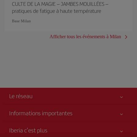
CULTE DE LA MAGIE – JAMBES MOUILLÉES –
pratiques de fatigue à haute température
Base Milan
Afficher tous les événements à Milan
Le réseau
Informations importantes
Votre sécurité est notre priorité
Iberia c’est plus
Accessibilité