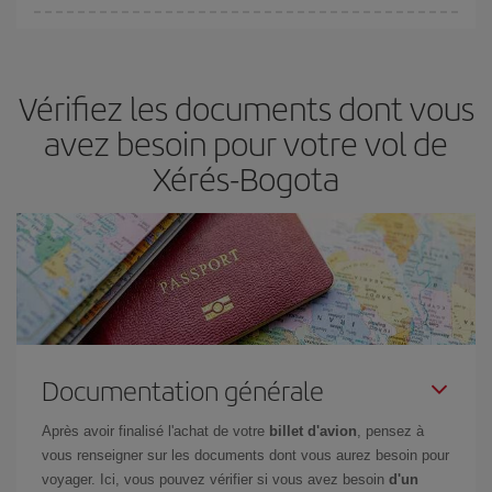
fondamental
pour trouver des
vols pas chers
.
Iberia propose plusieurs tarifs, afin de vous garantir le meilleur prix
en fonction de vos besoins. Avec le tarif Basic, vous êtes certain
d'acheter le vol le moins cher.
Vérifiez les documents dont vous
avez besoin pour votre vol de
Xérés-Bogota
Documentation générale
Après avoir finalisé l'achat de votre
billet d'avion
, pensez à
vous renseigner sur les documents dont vous aurez besoin pour
voyager. Ici, vous pouvez vérifier si vous avez besoin
d'un