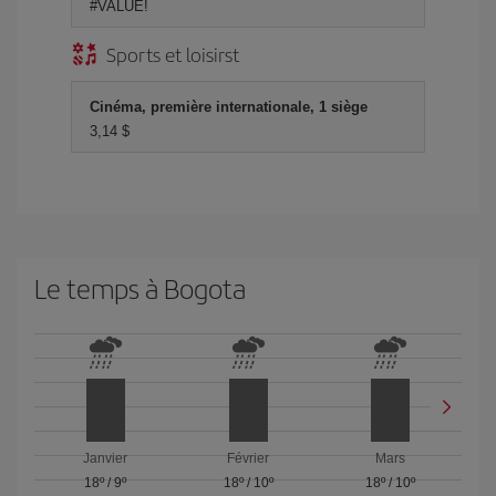
#VALUE!
Sports et loisirst
Cinéma, première internationale, 1 siège
3,14 $
Le temps à Bogota
Janvier
Février
Mars
18º
/
9º
18º
/
10º
18º
/
10º