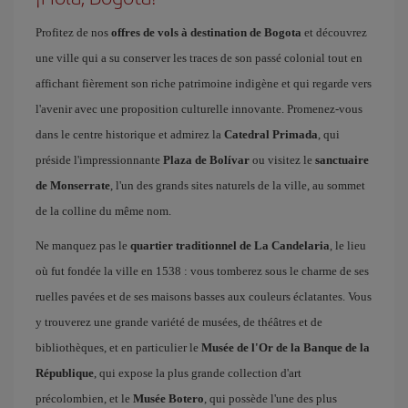
Profitez de nos
offres de vols à destination de Bogota
et découvrez
une ville qui a su conserver les traces de son passé colonial tout en
affichant fièrement son riche patrimoine indigène et qui regarde vers
l'avenir avec une proposition culturelle innovante. Promenez-vous
dans le centre historique et admirez la
Catedral Primada
, qui
préside l'impressionnante
Plaza de Bolívar
ou visitez le
sanctuaire
de Monserrate
, l'un des grands sites naturels de la ville, au sommet
de la colline du même nom.
Ne manquez pas le
quartier traditionnel de La Candelaria
, le lieu
où fut fondée la ville en 1538 : vous tomberez sous le charme de ses
ruelles pavées et de ses maisons basses aux couleurs éclatantes. Vous
y trouverez une grande variété de musées, de théâtres et de
bibliothèques, et en particulier le
Musée de l'Or de la Banque de la
République
, qui expose la plus grande collection d'art
précolombien, et le
Musée Botero
, qui possède l'une des plus