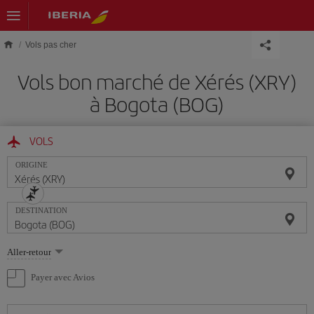
Skip to main content
Vols pas cher
Vols bon marché de Xérés (XRY)
à Bogota (BOG)
VOLS
ORIGINE
DESTINATION
Sélectionnez
Aller-retour
une
option
Payer avec Avios