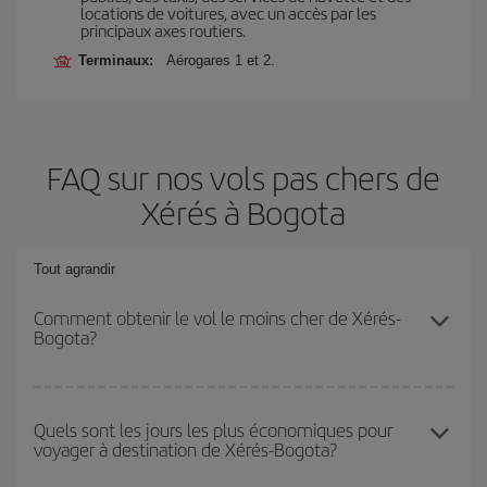
locations de voitures, avec un accès par les
principaux axes routiers.
Terminaux:
Aérogares 1 et 2.
FAQ sur nos vols pas chers de
Xérés à Bogota
Tout agrandir
Comment obtenir le vol le moins cher de Xérés-
Bogota?
Économisez sur votre billet d'avion de Xérés-Bogota-dest et
bénéficiez du tarif le plus bas en évitant les hautes saisons, en
Quels sont les jours les plus économiques pour
voyager à destination de Xérés-Bogota?
achetant à l'avance et en restant flexible sur les dates et les
horaires de votre aller-retour.