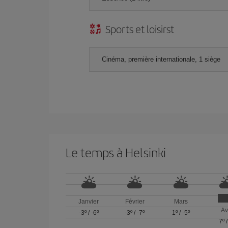
Sports et loisirst
Cinéma, première internationale, 1 siège
Le temps à Helsinki
Janvier
Février
Mars
Av
-3º
/
-6º
-3º
/
-7º
1º
/
-5º
7º