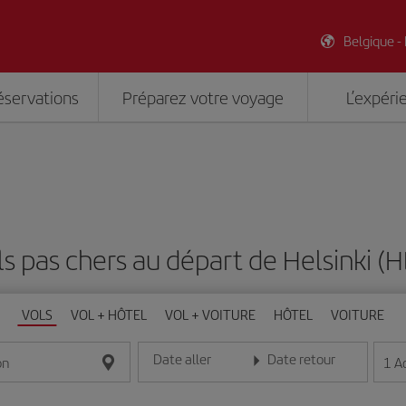
Belgique -
éservations
Préparez votre voyage
L’expéri
ls pas chers au départ de Helsinki (H
VOLS
VOL + HÔTEL
VOL + VOITURE
HÔTEL
VOITURE
Date aller
Date retour
1
A
on
Entrez la date au format jour/mois/année
Entrez la date au format jou