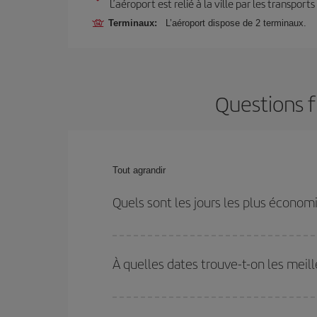
L’aéroport est relié à la ville par les transport
Terminaux:
L’aéroport dispose de 2 terminaux.
Questions f
Tout agrandir
Quels sont les jours les plus économ
Pour découvrir quels jours bénéficient des tarifs 
vous partez, où vous voulez aller et à quelles d
À quelles dates trouve-t-on les meill
mais également pour les jours proches
, à l'al
nous vous proposons chaque jour : certains
horai
Vous pouvez obtenir les vols les plus économiq