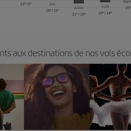
Sept
13º
/
6º
Juin
Août
Juillet
15º
18º
/
11º
20º
/
14º
21º
/
15º
ts aux destinations de nos vols éc