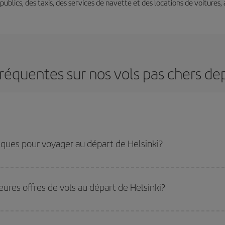
s publics, des taxis, des services de navette et des locations de voitures,
réquentes sur nos vols pas chers dep
iques pour voyager au départ de Helsinki?
les plus bas, il vous suffit de lancer une recherche dans notre
moteur de rech
ates vous aviez prévu de voyager. Nous afficherons les vols les plus économ
eures offres de vols au départ de Helsinki?
ler comme au retour, afin que vous puissiez trouver la meilleure offre. Regarde
res
peuvent vous faire économiser encore plus sur le prix de votre billet.
ues en voyageant
hors haute saison
. Bien que cela dépende de votre destinat