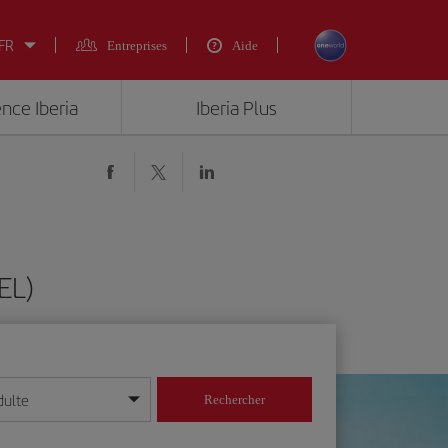
 FR
Entreprises
Aide
ence Iberia
Iberia Plus
EL)
dulte
Rechercher
r/mois/année