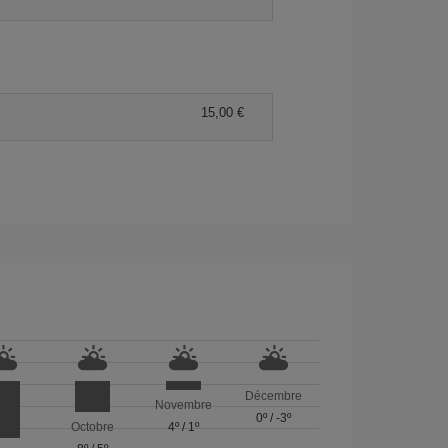
15,00 €
Décembre
Novembre
0º
/
-3º
Octobre
4º
/
1º