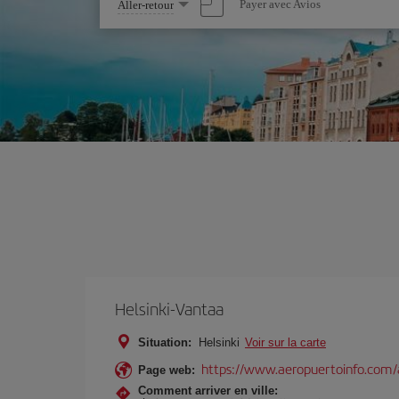
Sélectionnez
Payer avec Avios
Aller-retour
une
option
Helsinki-Vantaa
Situation:
Helsinki
Voir sur la carte
https://www.aeropuertoinfo.com/a
Page web:
Comment arriver en ville: