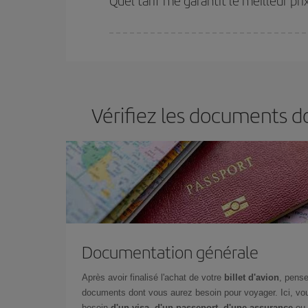
Quel tarif me garantit le meilleur pr
Iberia propose plusieurs tarifs, afin de vous garant
Vérifiez les documents d
Documentation générale
Après avoir finalisé l'achat de votre
billet d'avion
, pense
documents dont vous aurez besoin pour voyager. Ici, vou
besoin
d'un visa, d'un passeport, d'une assurance
ou 