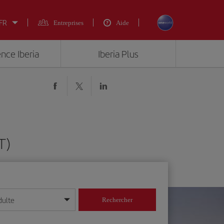
 FR
Entreprises
Aide
ence Iberia
Iberia Plus
T)
dulte
Rechercher
r/mois/année