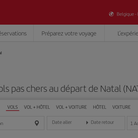
Belgique -
éservations
Préparez votre voyage
L’expéri
al
ols pas chers au départ de Natal (NA
VOLS
VOL + HÔTEL
VOL + VOITURE
HÔTEL
VOITURE
Date aller
Date retour
1
A
on
Entrez la date au format jour/mois/année
Entrez la date au format jou