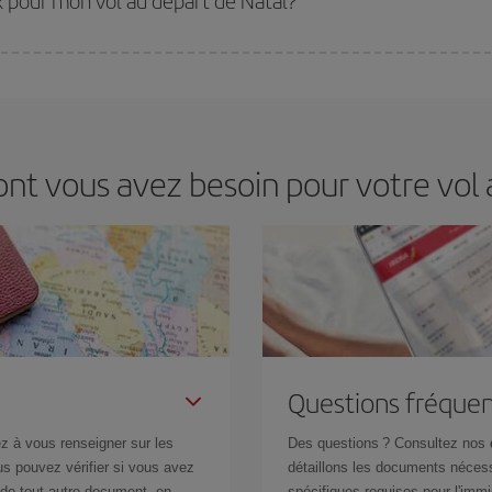
ix pour mon vol au départ de Natal?
ir le meilleur prix en fonction de vos besoins. Avec le tarif Basic, vous êtes c
ont vous avez besoin pour votre vol 
Questions fréquen
z à vous renseigner sur les
Des questions ? Consultez nos
s pouvez vérifier si vous avez
détaillons les documents nécess
de tout autre document, en
spécifiques requises pour l'immi