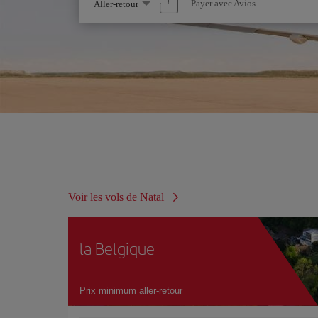
Sélectionnez
Payer avec Avios
Aller-retour
une
option
Voir les vols de Natal
la Belgique
Prix minimum aller-retour