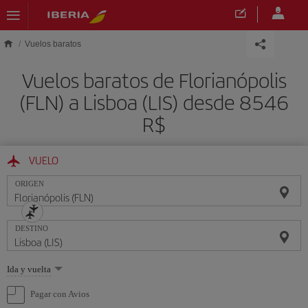
Saltar al contenido principal
Vuelos baratos
Vuelos baratos de Florianópolis
(FLN) a Lisboa (LIS) desde 8546
R$
VUELO
ORIGEN
DESTINO
Seleccione
Ida y vuelta
una
opción
Pagar con Avios