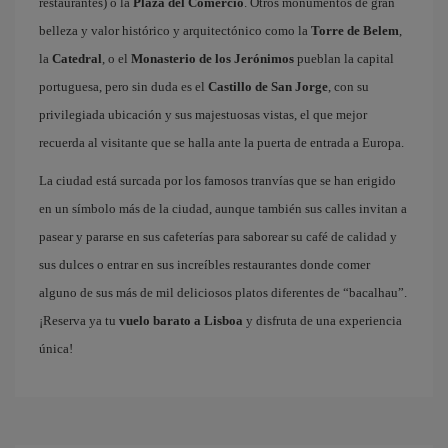
restaurantes) o la
Plaza del Comercio
. Otros monumentos de gran
belleza y valor histórico y arquitectónico como la
Torre de Belem
,
la
Catedral
, o el
Monasterio de los Jerónimos
pueblan la capital
portuguesa, pero sin duda es el
Castillo de San Jorge
, con su
privilegiada ubicación y sus majestuosas vistas, el que mejor
recuerda al visitante que se halla ante la puerta de entrada a Europa.
La ciudad está surcada por los famosos tranvías que se han erigido
en un símbolo más de la ciudad, aunque también sus calles invitan a
pasear y pararse en sus cafeterías para saborear su café de calidad y
sus dulces o entrar en sus increíbles restaurantes donde comer
alguno de sus más de mil deliciosos platos diferentes de “bacalhau”.
¡Reserva ya tu
vuelo barato a Lisboa
y disfruta de una experiencia
única!