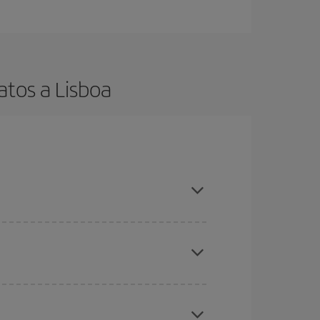
atos a Lisboa
es ser flexible con las fechas y horarios de ida y
cuentras el vuelo más barato.
ratos
. Dinos desde dónde vuelas, a dónde
ra días cercanos
, tanto de ida como de vuelta,