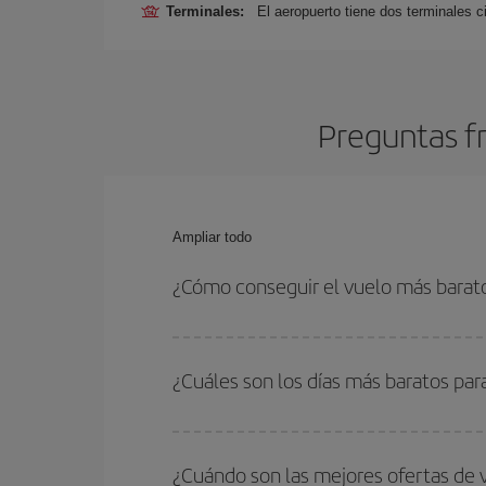
Terminales:
El aeropuerto tiene dos terminales ci
Preguntas fr
Ampliar todo
¿Cómo conseguir el vuelo más barato
Podrás ahorrar en tu billete de avión y conseguir
vuelta. Además, si no tienes decidido un destino c
¿Cuáles son los días más baratos para
Para saber qué días te saldrá más económico vol
quieres ir y en qué fechas habías pensado viajar
¿Cuándo son las mejores ofertas de 