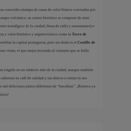
 su conocida estampa de casas de color blanco coronadas por
 campo volcánico, su centro histórico se compone de siete
ntro neurálgico de la ciudad, llena de cafés y restaurantes) o
za y valor histórico y arquitectónico como la
Torre de
ueblan la capital portuguesa, pero sin duda es el
Castillo de
as vistas, el que mejor recuerda al visitante que se halla
han erigido en un símbolo más de la ciudad, aunque también
a saborear su café de calidad y sus dulces o entrar en sus
 mil deliciosos platos diferentes de “bacalhau”. ¡Reserva ya
única!