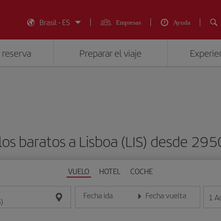
Brasil - ES
Empresas
Ayuda
 reserva
Preparar el viaje
Experien
os baratos a Lisboa (LIS) desde 29
VUELO
HOTEL
COCHE
Fecha ida
Fecha vuelta
1
A
Introduce la fecha en formato día/mes/año
Introduce la fecha en format