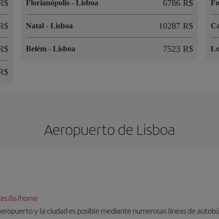
R$
6786 R$
Florianópolis
-
Lisboa
Fo
R$
10287 R$
Natal
-
Lisboa
C
R$
7523 R$
Belém
-
Lisboa
L
R$
Aeropuerto de Lisboa
/es/lis/home
aeropuerto y la ciudad es posible mediante numerosas líneas de autobús,