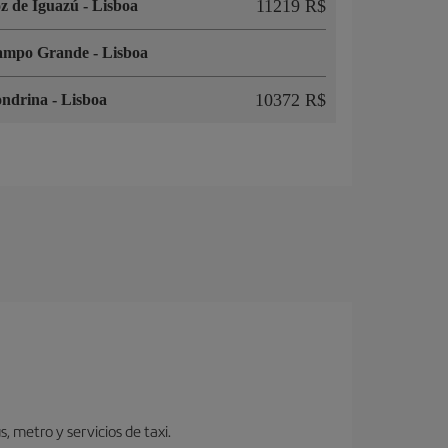
11219 R$
z de Iguazú
-
Lisboa
ampo Grande
-
Lisboa
10372 R$
ondrina
-
Lisboa
 metro y servicios de taxi.