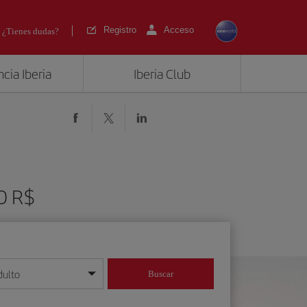
Registro
Acceso
¿Tienes dudas?
cia Iberia
Iberia Club
50 R$
dulto
Buscar
o día/mes/año