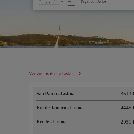
Seleccione
Pagar con Avios
Ida y vuelta
una
opción
Ver vuelos desde Lisboa
3613 
Sao Paulo
-
Lisboa
4445 
Río de Janeiro
-
Lisboa
2951 
Recife
-
Lisboa