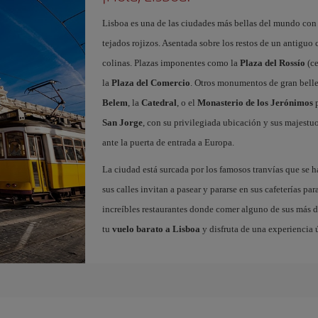
Lisboa es una de las ciudades más bellas del mundo con
tejados rojizos. Asentada sobre los restos de un antiguo
colinas. Plazas imponentes como la
Plaza del Rossío
(ce
la
Plaza del Comercio
. Otros monumentos de gran belle
Belem
, la
Catedral
, o el
Monasterio de los Jerónimos
p
San Jorge
, con su privilegiada ubicación y sus majestuos
ante la puerta de entrada a Europa.
La ciudad está surcada por los famosos tranvías que se 
sus calles invitan a pasear y pararse en sus cafeterías par
increíbles restaurantes donde comer alguno de sus más de
tu
vuelo barato a Lisboa
y disfruta de una experiencia 