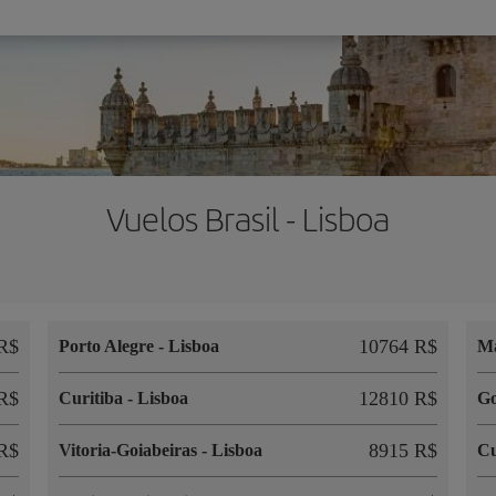
Vuelos Brasil - Lisboa
R$
10764 R$
Porto Alegre
-
Lisboa
M
R$
12810 R$
Curitiba
-
Lisboa
Go
R$
8915 R$
Vitoria-Goiabeiras
-
Lisboa
C