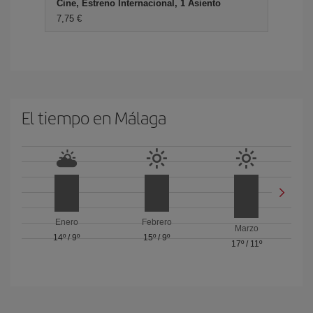
Cine, Estreno Internacional, 1 Asiento
7,75
El tiempo en Málaga
Enero
Febrero
Marzo
14º
/
9º
15º
/
9º
17º
/
11º