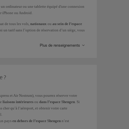
ur un ordinateur ou une tablette équipé d'une connexion
ur iPhone ou Android.
at de tous les vols,
nationaux
ou
au sein de l’espace
si un tarif sans l’option de réservation d’un siège, vous
votre carte d’embarquement, ou attendre 24 heures avant
Plus de renseignements
 d’un pays en dehors de l’espace Shengen
n’est
sser par le comptoir d'enregistrement avant d'accéder
ligne. D'autres aéroports, en revanche, n'ont pas
e ?
rectement sur place. N'oubliez pas que notre service de
xpress et Air Nostrum), vous pourrez réserver votre
 le départ
programmé du vol (90 minutes pour Lagos
de
liaisons intérieures
ou
dans l’espace Shengen
. Si
s cher qu’à l’aéroport, et obtenir votre carte
l.
’un pays
en dehors de l’espace Shengen
n’est