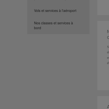
C
V
Vols et services à l'aéroport
r
A
Nos classes et services à
q
bord
2
q
C
d
S
a
d
V
e
d
3
V
N
d
c
S
f
e
P
a
l