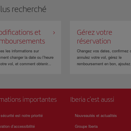
plus recherché
difications et
Gérez votre
emboursements
réservation
es les informations sur
Changez vos dates, confirmez 
ment changer la date ou l’heure
annulez votre vol, gérez le
otre vol, et comment obtenir...
remboursement en bon, ajoutez.
rmations importantes
Iberia c'est aussi
 sécurité est notre priorité
Nouveautés et actualités
ration d’accessibilité
Groupe Iberia