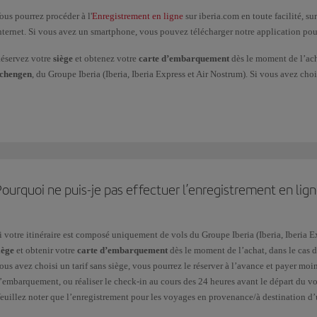
ous pourrez procéder à l'
Enregistrement en ligne
sur iberia.com en toute facilité, s
nternet. Si vous avez un smartphone, vous pouvez télécharger notre application po
éservez votre
siège
et obtenez votre
carte d’embarquement
dès le moment de l’ach
chengen
, du Groupe Iberia (Iberia, Iberia Express et Air Nostrum). Si vous avez choi
ouvez le réserver à l’avance à un prix inférieur à celui de l’aéroport, puis obtenir 
e départ du vol pour effectuer le check-in.
euillez noter que
l’enregistrement pour les voyages en provenance/à destination
isponible que
24 heures
avant le départ du vol.
i vous voyagez depuis le Maroc, l'Égypte, les Maldives et l'Albanie, vous devrez pa
u point de contrôle de sécurité, même si vous avez déjà effectué l'enregistrement en 
ourquoi ne puis-je pas effectuer l’enregistrement en lign
'Enregistrement en ligne, vous devrez donc récupérer votre carte d'embarquement di
heck-in est gratuit dans tous les aéroports.
i votre itinéraire est composé uniquement de vols du Groupe Iberia (Iberia, Iberia E
ous pourrez obtenir votre carte d’embarquement en ligne au plus tard
1 heure avant
iège
et obtenir votre
carte d’embarquement
dès le moment de l’achat, dans le cas 
t San José et 180 minutes pour Caracas).
ous avez choisi un tarif sans siège, vous pourrez le réserver à l’avance et payer moin
nregistrez-vous en ligne en suivant ces étapes :
’embarquement, ou réaliser le check-in au cours des 24 heures avant le départ du vo
euillez noter que l’enregistrement pour les voyages en provenance/à destination d
.
Choisissez l'une des deux options de recherche.
isponible
que 24 heures
avant le départ du vol.