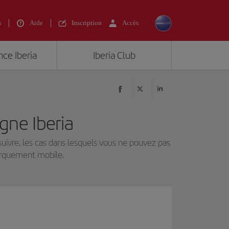
s
Aide
Inscription
Accès
nce Iberia
Iberia Club
gne Iberia
suivre, les cas dans lesquels vous ne pouvez pas
barquement mobile.