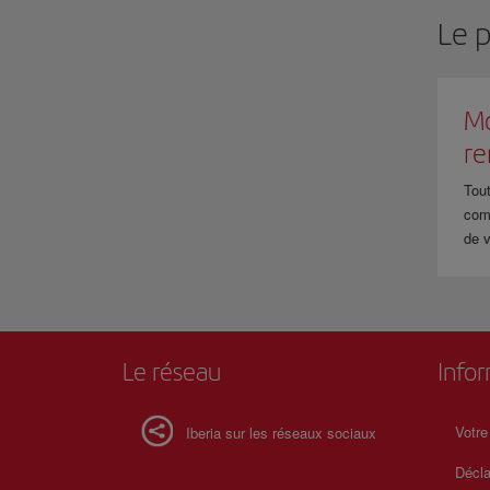
Le 
Mo
r
Tout
com
de v
Le réseau
Info
Votre
Iberia sur les réseaux sociaux
Décla