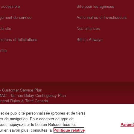
a accessible
Site pour les agences
gement de service
Actionnaires et investisseurs
du site
Nos alliances
stions et félicitations
British Airways
ilité
- Customer Service Plan
AC - Tarmac Delay Contingency Plan
neral Rules & Tariff Canada
t de publicité personnalisée (propres et de tiers)
es de navigation. Pour accepter ce type de
user, appuyez sur le bouton Refuser tous les
Paramè
r en savoir plus, consultez la
Politique relative