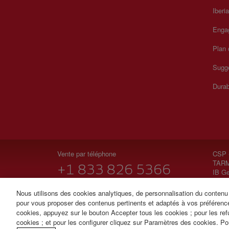
Iberi
Enga
Plan 
Sugge
Durab
Vente par téléphone
CSP 
TARM
+1 833 826 5366
IB Ge
Du lundi au dimanche, de 00h00 à 24h00
Nous utilisons des cookies analytiques, de personnalisation du contenu e
(anglais et espagnol).
pour vous proposer des contenus pertinents et adaptés à vos préférenc
cookies, appuyez sur le bouton Accepter tous les cookies ; pour les ref
© Iberia 2026
cookies ; et pour les configurer cliquez sur Paramètres des cookies. Pou