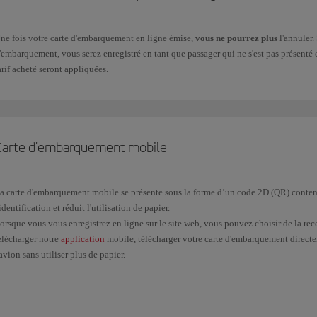
ne fois votre carte d'embarquement en ligne émise,
vous ne pourrez plus
l'annuler.
'embarquement, vous serez enregistré en tant que passager qui ne s'est pas présenté
arif acheté seront appliquées.
Carte d'embarquement mobile
a carte d'embarquement mobile se présente sous la forme d’un code 2D (QR) contenant
'identification et réduit l'utilisation de papier.
orsque vous vous enregistrez en ligne sur le site web, vous pouvez choisir de la r
élécharger notre
application
mobile, télécharger votre carte d'embarquement directem
'avion sans utiliser plus de papier.
orsque vous vous présentez à l'enregistrement, approchez votre appareil du lecteu
'écran affiche l'image 2D. Patientez quelques secondes durant l'identification.