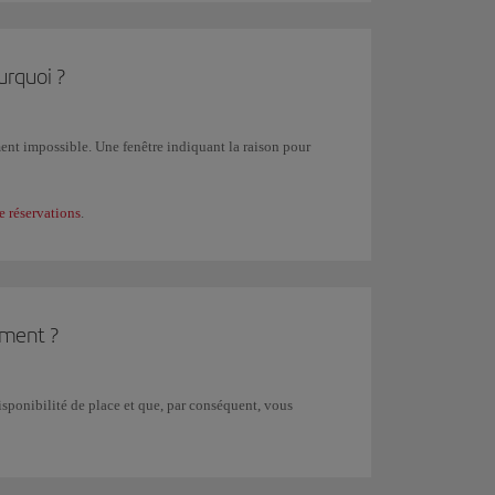
ux contrôles de sécurité et lors de l'embarquement.
urquoi ?
ement impossible. Une fenêtre indiquant la raison pour
e réservations
.
ement ?
sponibilité de place et que, par conséquent, vous