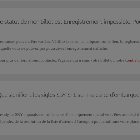
ous pourrez utiliser la carte d'embarquement mobile au comptoir d’enregistrement, a
e statut de mon billet est Enregistrement impossible. Po
es causes peuvent être variées. Vérifiez la raison en cliquant sur le lien, Enregistr
aquelle vous ne pouvez pas poursuivre l'enregistrement s'affiche.
our plus d'informations, contactez l'agence qui a émis votre billet ou notre
Centre d
Que signifient les sigles SBY-STL sur ma carte d'embarqu
es sigles SBY apparaissent sur la carte d'embarquement quand vous êtes soumis à di
épendez de la résolution de la liste d'attente à l'aéroport pour confirmer votre place.