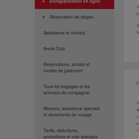
Enregistrement en ligne
V
I
Réservation de sièges
R
Assistance et contact
S
p
l
Iberia Club
V
d
Réservations, achats et
modes de paiement
S
a
P
d
Tous les bagages et les
animaux de compagnie
c
S
V
Mineurs, assistance spéciale
s
e
et documents de voyage
v
E
d
Tarifs, réductions,
V
1
promotions et vols spéciaux
d