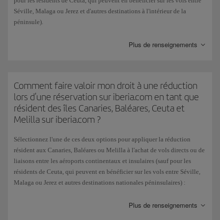
pour les résidents de Ceuta, qui peuvent en bénéficier sur les vols entre
Séville, Malaga ou Jerez et d'autres destinations à l'intérieur de la
péninsule).
Après avoir choisi la provenance et la destination de votre vol, et sous
Plus de renseignements
réserve que la réduction puisse s'appliquer à la combinaison, le menu
déroulant des Résidents s'affiche. Cochez l'option Résident, le cas
échéant, et les vols s'afficheront avec la réduction déjà appliquée.
Comment faire valoir mon droit à une réduction
Cette subvention, accordée par l'État espagnol, ne s'applique pas si vous
lors d'une réservation sur iberia.com en tant que
réglez vos billets avec des Avios.
résident des îles Canaries, Baléares, Ceuta et
Melilla sur iberia.com ?
Sélectionnez l'une de ces deux options pour appliquer la réduction
résident aux Canaries, Baléares ou Melilla à l'achat de vols directs ou de
liaisons entre les aéroports continentaux et insulaires (sauf pour les
résidents de Ceuta, qui peuvent en bénéficier sur les vols entre Séville,
Malaga ou Jerez et autres destinations nationales péninsulaires) :
Sur notre page principale, après avoir sélectionné la provenance et la
Plus de renseignements
destination de votre vol, cochez la case résident. Les résultats de