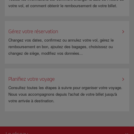
En outre, ils doivent prouver leur statut de résidents aux îles Baléares,
résidence délivré par la mairie de votre lieu de recensement.
votre vol, et comment obtenir le remboursement de votre billet.
aux îles Canaries, à Ceuta ou à Melilla et voyager entre leur lieu de
Plus d'informations sur la page de
www.fomento.gob.es
.
résidence et un autre lieu du territoire national (Espagne). Si l'un des
passagers n'est pas résident, il devra effectuer une réservation séparée.
Gérez votre réservation
Pour plus d'informations, consultez la page de
www.fomento.gob.es
.
Changez vos dates, confirmez ou annulez votre vol, gérez le
remboursement en bon, ajoutez des bagages, choisissez ou
changez de siège, modifiez vos données...
Planifiez votre voyage
Consultez toutes les étapes à suivre pour organiser votre voyage.
Nous vous accompagnons depuis l'achat de votre billet jusqu'à
votre arrivée à destination.