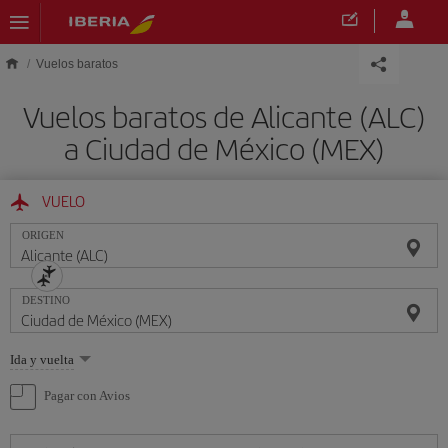
Saltar al contenido principal
Vuelos baratos
Vuelos baratos de Alicante (ALC)
a Ciudad de México (MEX)
VUELO
ORIGEN
DESTINO
Seleccione
Ida y vuelta
una
opción
Pagar con Avios