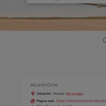
una
opción
O
Alicante-Elche
Situación:
Alicante
Ver en mapa
https://www.aena.es/es/alicant
Página web: