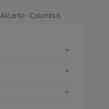
 Alicante - Columbus
ompras con antelación y puedes ser flexible con
ratos
. Dinos desde dónde vuelas, a dónde
ra días cercanos
, tanto de ida como de vuelta,
gunos
horarios
puede que te hagan ahorrar aún
eral las Navidades, la Semana Santa y los