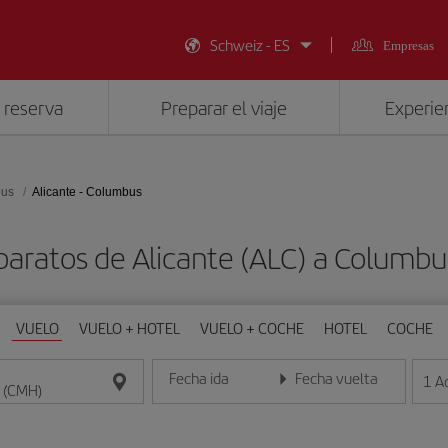
Schweiz - ES
Empresas
 reserva
Preparar el viaje
Experien
us
Alicante - Columbus
baratos de Alicante (ALC) a Columb
VUELO
VUELO + HOTEL
VUELO + COCHE
HOTEL
COCHE
Fecha ida
Fecha vuelta
1
A
Introduce la fecha en formato día/mes/año
Introduce la fecha en format