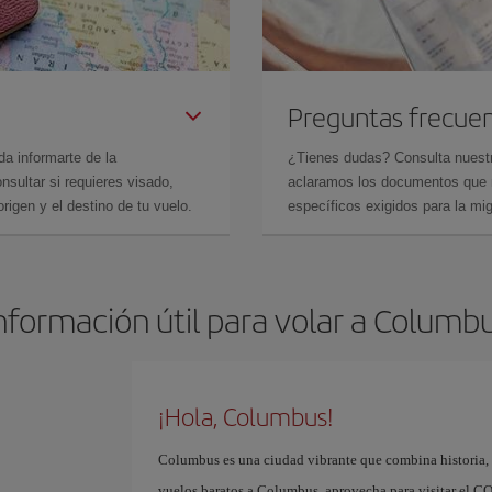
Preguntas frecue
da informarte de la
¿Tienes dudas? Consulta nues
sultar si requieres visado,
aclaramos los documentos que ne
rigen y el destino de tu vuelo.
específicos exigidos para la mi
nformación útil para volar a Columb
¡Hola, Columbus!
Columbus es una ciudad vibrante que combina historia, a
vuelos baratos a Columbus, aprovecha para visitar el CO