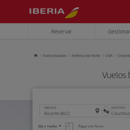
Saltar al contenido principal
Reservar
Gestionar
Vuelos baratos
América del Norte
USA
Columb
Vuelos 
ORIGEN
DESTINO
Seleccione
Pagar con Avios
Ida y vuelta