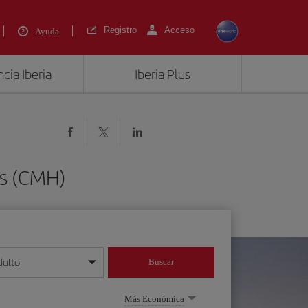
Registro
Acceso
Ayuda
cia Iberia
Iberia Plus
us (CMH)
dulto
Buscar
o día/mes/año
Más Económica