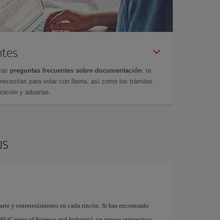
ntes
tras
preguntas frecuentes sobre documentación
: te
cesitas para volar con Iberia, así como los trámites
gración y aduanas.
us
rte y entretenimiento en cada rincón. Si has encontrado
SI (Center of Science and Industry), un museo interactivo