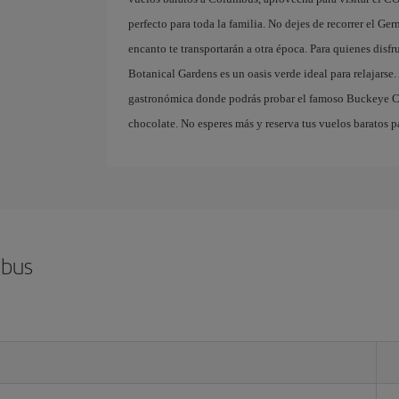
perfecto para toda la familia. No dejes de recorrer el Ge
encanto te transportarán a otra época. Para quienes disfr
Botanical Gardens es un oasis verde ideal para relajarse
gastronómica donde podrás probar el famoso Buckeye Ca
chocolate. No esperes más y reserva tus vuelos baratos pa
mbus