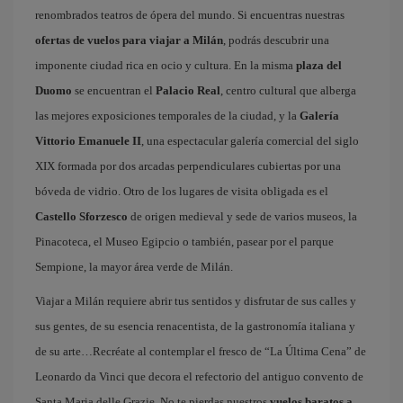
renombrados teatros de ópera del mundo. Si encuentras nuestras
ofertas de vuelos para viajar a Milán
, podrás descubrir una
imponente ciudad rica en ocio y cultura. En la misma
plaza del
Duomo
se encuentran el
Palacio Real
, centro cultural que alberga
las mejores exposiciones temporales de la ciudad, y la
Galería
Vittorio Emanuele II
, una espectacular galería comercial del siglo
XIX formada por dos arcadas perpendiculares cubiertas por una
bóveda de vidrio. Otro de los lugares de visita obligada es el
Castello Sforzesco
de origen medieval y sede de varios museos, la
Pinacoteca, el Museo Egipcio o también, pasear por el parque
Sempione, la mayor área verde de Milán.
Viajar a Milán requiere abrir tus sentidos y disfrutar de sus calles y
sus gentes, de su esencia renacentista, de la gastronomía italiana y
de su arte…Recréate al contemplar el fresco de “La Última Cena” de
Leonardo da Vinci que decora el refectorio del antiguo convento de
Santa Maria delle Grazie. No te pierdas nuestros
vuelos baratos a