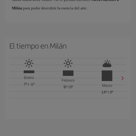
Milán
para poder descubrir la esencia del arte.
El tiempo en Milán
Enero
Febrero
7º
/
-1º
Marzo
9º
/
0º
14º
/
3º