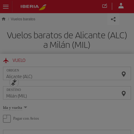
Saltar al contenido principal
Vuelos baratos
Vuelos baratos de Alicante (ALC)
a Milán (MIL)
VUELO
ORIGEN
DESTINO
Seleccione
Ida y vuelta
una
opción
Pagar con Avios