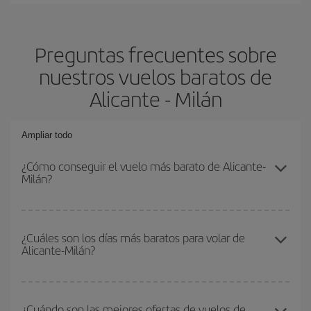
Preguntas frecuentes sobre
nuestros vuelos baratos de
Alicante - Milán
Ampliar todo
¿Cómo conseguir el vuelo más barato de Alicante-
Milán?
Podrás ahorrar en tu billete de avión de Alicante-Milán-dest y
conseguir el vuelo más barato si evitas temporadas altas,
¿Cuáles son los días más baratos para volar de
Alicante-Milán?
compras con antelación y puedes ser flexible con las fechas y
horarios de ida y vuelta.
Para saber qué días te saldrá más económico volar, solo tienes
que empezar una consulta en nuestro
buscador de vuelos
¿Cuándo son las mejores ofertas de vuelos de