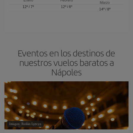
Enero
Febrero
Marzo
12º
/
7º
12º
/
6º
14º
/
8º
Eventos en los destinos de
nuestros vuelos baratos a
Nápoles
Imagen: Ruslan Lytvyn