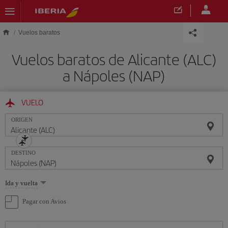
Saltar al contenido principal
Vuelos baratos
Vuelos baratos de Alicante (ALC)
a Nápoles (NAP)
VUELO
ORIGEN
DESTINO
Seleccione
Ida y vuelta
una
opción
Pagar con Avios