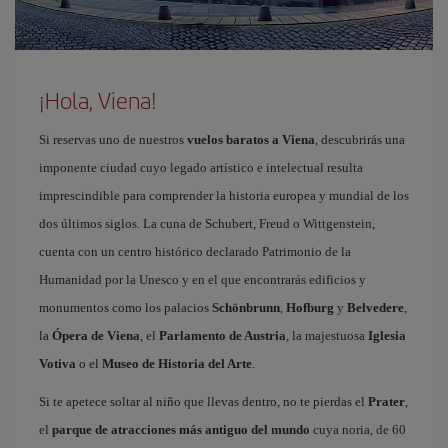
¡Hola, Viena!
Si reservas uno de nuestros
vuelos baratos a Viena
, descubrirás una
imponente ciudad cuyo legado artístico e intelectual resulta
imprescindible para comprender la historia europea y mundial de los
dos últimos siglos. La cuna de Schubert, Freud o Wittgenstein,
cuenta con un centro histórico declarado Patrimonio de la
Humanidad por la Unesco y en el que encontrarás edificios y
monumentos como los palacios
Schönbrunn
,
Hofburg
y
Belvedere
,
la
Ópera de Viena
, el
Parlamento de Austria
, la majestuosa
Iglesia
Votiva
o el
Museo de Historia del Arte
.
Si te apetece soltar al niño que llevas dentro, no te pierdas el
Prater
,
el
parque de atracciones más antiguo del mundo
cuya noria, de 60