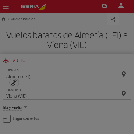
Saltar al contenido principal
Vuelos baratos
Vuelos baratos de Almería (LEI) a
Viena (VIE)
VUELO
ORIGEN
DESTINO
Seleccione
Ida y vuelta
una
opción
Pagar con Avios