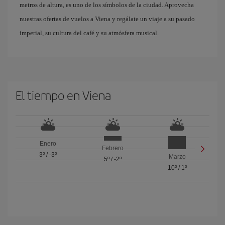
metros de altura, es uno de los símbolos de la ciudad. Aprovecha
nuestras ofertas de vuelos a Viena y regálate un viaje a su pasado
imperial, su cultura del café y su atmósfera musical.
El tiempo en Viena
Enero
Febrero
3º
/
-3º
Marzo
5º
/
-2º
10º
/
1º