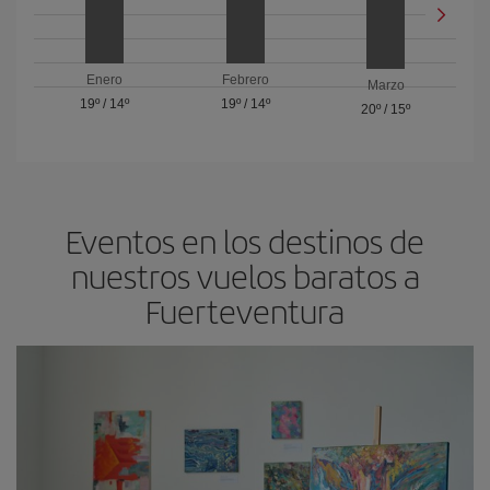
Enero
Febrero
Marzo
19º
/
14º
19º
/
14º
20º
/
15º
Eventos en los destinos de
nuestros vuelos baratos a
Fuerteventura