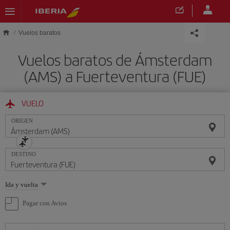
Saltar al contenido principal
Vuelos baratos
Vuelos baratos de Ámsterdam
(AMS) a Fuerteventura (FUE)
VUELO
ORIGEN
DESTINO
Seleccione
Ida y vuelta
una
opción
Pagar con Avios