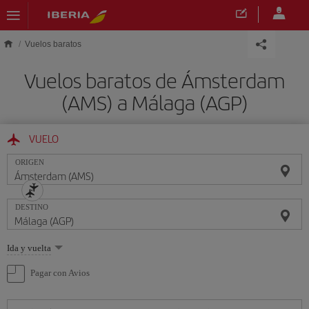
Saltar al contenido principal
Vuelos baratos
Vuelos baratos de Ámsterdam
(AMS) a Málaga (AGP)
VUELO
ORIGEN
DESTINO
Seleccione
Ida y vuelta
una
opción
Pagar con Avios