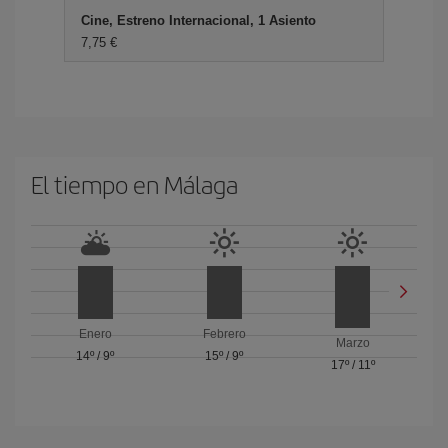
Cine, Estreno Internacional, 1 Asiento
7,75 €
El tiempo en Málaga
Enero
Febrero
Marzo
14º
/
9º
15º
/
9º
17º
/
11º