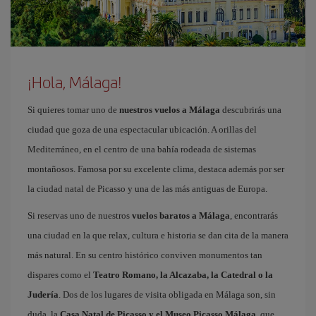
¡Hola, Málaga!
Si quieres tomar uno de
nuestros vuelos a Málaga
descubrirás una
ciudad que goza de una espectacular ubicación. A orillas del
Mediterráneo, en el centro de una bahía rodeada de sistemas
montañosos. Famosa por su excelente clima, destaca además por ser
la ciudad natal de Picasso y una de las más antiguas de Europa.
Si reservas uno de nuestros
vuelos baratos a Málaga
, encontrarás
una ciudad en la que relax, cultura e historia se dan cita de la manera
más natural. En su centro histórico conviven monumentos tan
dispares como el
Teatro Romano, la Alcazaba, la Catedral o la
Judería
. Dos de los lugares de visita obligada en Málaga son, sin
duda, la
Casa Natal de Picasso y el Museo Picasso Málaga
, que