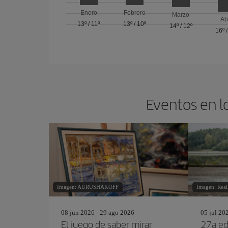
Enero
Febrero
Marzo
Ab
13º
/
11º
13º
/
10º
14º
/
12º
16º
Eventos en l
Imagen: AURUSHAKOFF
Imagen: Real
08 jun 2026 - 29 ago 2026
05 jul 20
El juego de saber mirar
27a edi