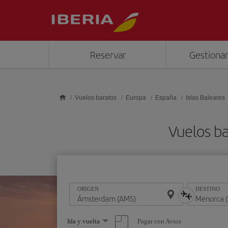
Saltar al contenido principal
Reservar
Gestionar
Vuelos baratos
Europa
España
Islas Baleares
Vuelos b
ORIGEN
DESTINO
Seleccione
Pagar con Avios
Ida y vuelta