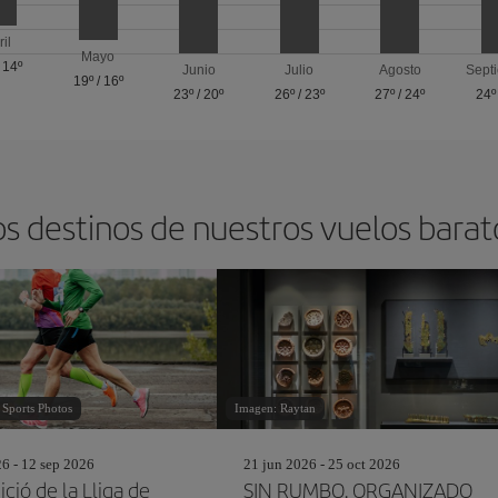
ril
Mayo
/
14º
Junio
Julio
Agosto
Sept
19º
/
16º
23º
/
20º
26º
/
23º
27º
/
24º
24º
os destinos de nuestros vuelos bara
 Sports Photos
Imagen: Raytan
26 - 12 sep 2026
21 jun 2026 - 25 oct 2026
ció de la Lliga de
SIN RUMBO. ORGANIZADO