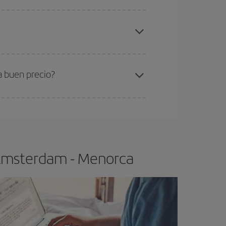
elo y de que las tarifas más baratas (turista)
msterdam-Menorca-dest
.
ra el vuelo más barato.
a buen precio?
ser flexible.
Lo normal es que
cuanto antes
 poco abiertos, podrás
elegir el precio más
 Ámsterdam - Menorca