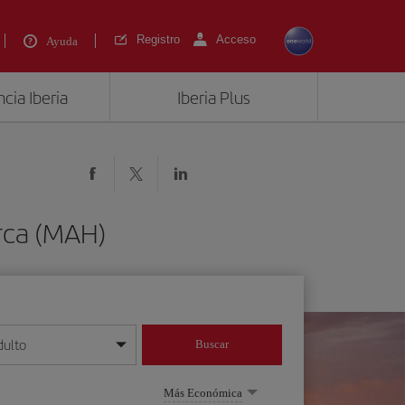
Registro
Acceso
Ayuda
cia Iberia
Iberia Plus
rca (MAH)
dulto
Buscar
o día/mes/año
Más Económica