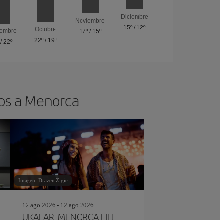
Diciembre
Noviembre
15º
/
12º
Octubre
iembre
17º
/
15º
22º
/
19º
/
22º
tos a Menorca
Imagen: Drazen Zigic
12 ago 2026 - 12 ago 2026
UKALARI MENORCA LIFE