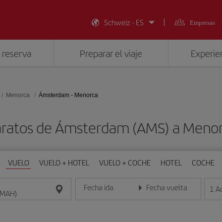
Schweiz - ES
Empresas
 reserva
Preparar el viaje
Experien
Menorca
Ámsterdam - Menorca
aratos de Ámsterdam (AMS) a Meno
VUELO
VUELO + HOTEL
VUELO + COCHE
HOTEL
COCHE
Fecha ida
Fecha vuelta
1
A
Introduce la fecha en formato día/mes/año
Introduce la fecha en format