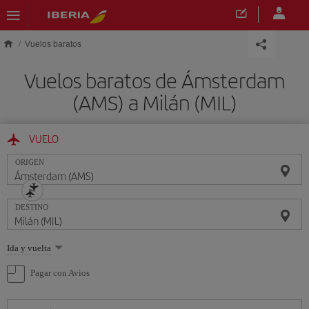
Saltar al contenido principal
Vuelos baratos
Vuelos baratos de Ámsterdam
(AMS) a Milán (MIL)
VUELO
ORIGEN
DESTINO
Seleccione
Ida y vuelta
una
opción
Pagar con Avios