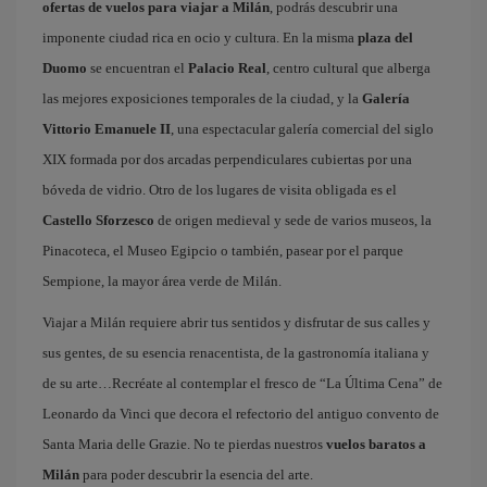
ofertas de vuelos para viajar a Milán
, podrás descubrir una
imponente ciudad rica en ocio y cultura. En la misma
plaza del
Duomo
se encuentran el
Palacio Real
, centro cultural que alberga
las mejores exposiciones temporales de la ciudad, y la
Galería
Vittorio Emanuele II
, una espectacular galería comercial del siglo
XIX formada por dos arcadas perpendiculares cubiertas por una
bóveda de vidrio. Otro de los lugares de visita obligada es el
Castello Sforzesco
de origen medieval y sede de varios museos, la
Pinacoteca, el Museo Egipcio o también, pasear por el parque
Sempione, la mayor área verde de Milán.
Viajar a Milán requiere abrir tus sentidos y disfrutar de sus calles y
sus gentes, de su esencia renacentista, de la gastronomía italiana y
de su arte…Recréate al contemplar el fresco de “La Última Cena” de
Leonardo da Vinci que decora el refectorio del antiguo convento de
Santa Maria delle Grazie. No te pierdas nuestros
vuelos baratos a
Milán
para poder descubrir la esencia del arte.