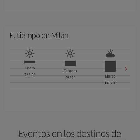
El tiempo en Milán
Enero
Febrero
7º
/
-1º
Marzo
9º
/
0º
14º
/
3º
Eventos en los destinos de